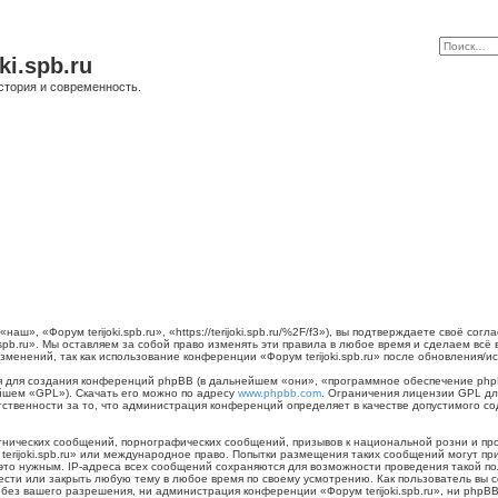
ki.spb.ru
стория и современность.
наш», «Форум terijoki.spb.ru», «https://terijoki.spb.ru/%2F/f3»), вы подтверждаете своё с
.spb.ru». Мы оставляем за собой право изменять эти правила в любое время и сделаем всё
менений, так как использование конференции «Форум terijoki.spb.ru» после обновления/и
для создания конференций phpBB (в дальнейшем «они», «программное обеспечение phpB
йшем «GPL»). Скачать его можно по адресу
www.phpbb.com
. Ограничения лицензии GPL дл
тственности за то, что администрация конференций определяет в качестве допустимого с
нических сообщений, порнографических сообщений, призывов к национальной розни и пр
 terijoki.spb.ru» или международное право. Попытки размещения таких сообщений могут 
 это нужным. IP-адреса всех сообщений сохраняются для возможности проведения такой п
енести или закрыть любую тему в любое время по своему усмотрению. Как пользователь вы 
ез вашего разрешения, ни администрация конференции «Форум terijoki.spb.ru», ни phpBB 