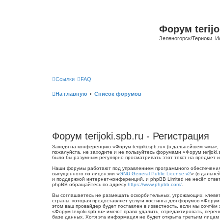
Форум terijo
Зеленогорск/Териоки. И
Ссылки
FAQ
На главную
Список форумов
Форум terijoki.spb.ru - Регистрация
Заходя на конференцию «Форум terijoki.spb.ru» (в дальнейшем «мы», «
пожалуйста, не заходите и не пользуйтесь форумами «Форум terijoki
было бы разумным регулярно просматривать этот текст на предмет из
Наши форумы работают под управлением программного обеспечения 
выпущенного по лицензии «
GNU General Public License v2
» (в дальне
и поддержкой интернет-конференций, и phpBB Limited не несёт отве
phpBB обращайтесь по адресу
https://www.phpbb.com/
.
Вы соглашаетесь не размещать оскорбительных, угрожающих, клевет
страны, которая предоставляет услуги хостинга для форумов «Форум
этом ваш провайдер будет поставлен в известность, если мы сочтём
«Форум terijoki.spb.ru» имеют право удалить, отредактировать, пер
базе данных. Хотя эта информация не будет открыта третьим лицам б