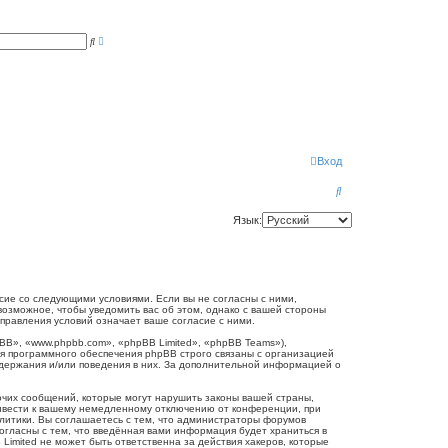
Р
П
а
о
с
и
ш
с
и
к
р
е
н
н
ы
й
п
Вход
о
и
П
с
к
о
Язык:
и
с
к
огласие со следующими условиями. Если вы не согласны с ними,
 возможное, чтобы уведомить вас об этом, однако с вашей стороны
справления условий означает ваше согласие с ними.
B», «www.phpbb.com», «phpBB Limited», «phpBB Teams»),
я программного обеспечения phpBB строго связаны с организацией
одержания и/или поведения в них. За дополнительной информацией о
очих сообщений, которые могут нарушить законы вашей страны,
привести к вашему немедленному отключению от конференции, при
олитики. Вы соглашаетесь с тем, что администраторы форумов
согласны с тем, что введённая вами информация будет храниться в
Limited не может быть ответственна за действия хакеров, которые