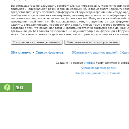
Вы соглашаетесь не размещать оскорбительных, угрожающих, клеветнических со
призывов к национальной розни и прочих сообщений, которые могут нарушить зак
предоставляет услуги хостинга для форумов «Форум terijoki.spb.ru» или междунар
сообщений могут привести к вашему немедленному отключению от конференции, 
поставлен в известность, если мы сочтём это нужным. IP-адреса всех сообщений 
проведения такой политики. Вы соглашаетесь с тем, что администраторы форумов «
удалить, отредактировать, перенести или закрыть любую тему в любое время по с
согласны с тем, что введённая вами информация будет храниться в базе данных. 
третьим лицам без вашего разрешения, ни администрация конференции «Форум terij
может быть ответственна за действия хакеров, которые могут привести к несанкци
На главную
Список форумов
Связаться с администрацией
Удал
Создано на основе
phpBB
® Forum Software © phpBB
Русская поддержка phpBB
Конфиденциальность
|
Правила
100