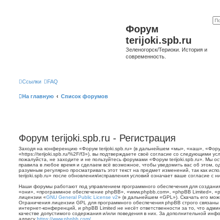
Форум
terijoki.spb.ru
Зеленогорск/Териоки. История и
современность.
Ссылки
FAQ
На главную
Список форумов
Форум terijoki.spb.ru - Регистрация
Заходя на конференцию «Форум terijoki.spb.ru» (в дальнейшем «мы», «наш», «Форум 
«https://terijoki.spb.ru/%2F/f3»), вы подтверждаете своё согласие со следующими у
пожалуйста, не заходите и не пользуйтесь форумами «Форум terijoki.spb.ru». Мы о
правила в любое время и сделаем всё возможное, чтобы уведомить вас об этом, о
разумным регулярно просматривать этот текст на предмет изменений, так как ис
terijoki.spb.ru» после обновления/исправления условий означает ваше согласие с н
Наши форумы работают под управлением программного обеспечения для создани
«они», «программное обеспечение phpBB», «www.phpbb.com», «phpBB Limited», «
лицензии «
GNU General Public License v2
» (в дальнейшем «GPL»). Скачать его мо
Ограничения лицензии GPL для программного обеспечения phpBB строго связаны 
интернет-конференций, и phpBB Limited не несёт ответственности за то, что адм
качестве допустимого содержания и/или поведения в них. За дополнительной ин
адресу
https://www.phpbb.com/
.