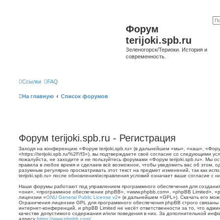
Форум
terijoki.spb.ru
Зеленогорск/Териоки. История и
современность.
Ссылки
FAQ
На главную
Список форумов
Форум terijoki.spb.ru - Регистрация
Заходя на конференцию «Форум terijoki.spb.ru» (в дальнейшем «мы», «наш», «Форум 
«https://terijoki.spb.ru/%2F/f3»), вы подтверждаете своё согласие со следующими у
пожалуйста, не заходите и не пользуйтесь форумами «Форум terijoki.spb.ru». Мы о
правила в любое время и сделаем всё возможное, чтобы уведомить вас об этом, о
разумным регулярно просматривать этот текст на предмет изменений, так как ис
terijoki.spb.ru» после обновления/исправления условий означает ваше согласие с н
Наши форумы работают под управлением программного обеспечения для создани
«они», «программное обеспечение phpBB», «www.phpbb.com», «phpBB Limited», «
лицензии «
GNU General Public License v2
» (в дальнейшем «GPL»). Скачать его мо
Ограничения лицензии GPL для программного обеспечения phpBB строго связаны 
интернет-конференций, и phpBB Limited не несёт ответственности за то, что адм
качестве допустимого содержания и/или поведения в них. За дополнительной ин
адресу
https://www.phpbb.com/
.