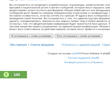
Вы соглашаетесь не размещать оскорбительных, угрожающих, клеветнических со
призывов к национальной розни и прочих сообщений, которые могут нарушить зак
предоставляет услуги хостинга для форумов «Форум terijoki.spb.ru» или междунар
сообщений могут привести к вашему немедленному отключению от конференции, 
поставлен в известность, если мы сочтём это нужным. IP-адреса всех сообщений 
проведения такой политики. Вы соглашаетесь с тем, что администраторы форумов «
удалить, отредактировать, перенести или закрыть любую тему в любое время по с
согласны с тем, что введённая вами информация будет храниться в базе данных. 
третьим лицам без вашего разрешения, ни администрация конференции «Форум terij
может быть ответственна за действия хакеров, которые могут привести к несанкци
На главную
Список форумов
Связаться с администрацией
Удал
Создано на основе
phpBB
® Forum Software © phpBB
Русская поддержка phpBB
Конфиденциальность
|
Правила
144