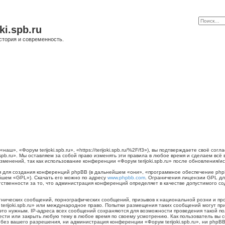
ki.spb.ru
стория и современность.
наш», «Форум terijoki.spb.ru», «https://terijoki.spb.ru/%2F/f3»), вы подтверждаете своё с
.spb.ru». Мы оставляем за собой право изменять эти правила в любое время и сделаем всё
менений, так как использование конференции «Форум terijoki.spb.ru» после обновления/и
для создания конференций phpBB (в дальнейшем «они», «программное обеспечение phpB
йшем «GPL»). Скачать его можно по адресу
www.phpbb.com
. Ограничения лицензии GPL дл
тственности за то, что администрация конференций определяет в качестве допустимого с
нических сообщений, порнографических сообщений, призывов к национальной розни и пр
 terijoki.spb.ru» или международное право. Попытки размещения таких сообщений могут 
 это нужным. IP-адреса всех сообщений сохраняются для возможности проведения такой п
енести или закрыть любую тему в любое время по своему усмотрению. Как пользователь вы 
ез вашего разрешения, ни администрация конференции «Форум terijoki.spb.ru», ни phpBB 