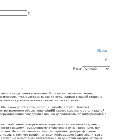
Р
П
а
о
с
и
ш
с
и
к
р
е
н
н
ы
й
п
Вход
о
и
П
с
к
о
Язык:
и
с
к
огласие со следующими условиями. Если вы не согласны с ними,
 возможное, чтобы уведомить вас об этом, однако с вашей стороны
справления условий означает ваше согласие с ними.
B», «www.phpbb.com», «phpBB Limited», «phpBB Teams»),
я программного обеспечения phpBB строго связаны с организацией
одержания и/или поведения в них. За дополнительной информацией о
очих сообщений, которые могут нарушить законы вашей страны,
привести к вашему немедленному отключению от конференции, при
олитики. Вы соглашаетесь с тем, что администраторы форумов
согласны с тем, что введённая вами информация будет храниться в
Limited не может быть ответственна за действия хакеров, которые