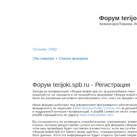
Форум terijo
Зеленогорск/Териоки. И
Ссылки
FAQ
На главную
Список форумов
Форум terijoki.spb.ru - Регистрация
Заходя на конференцию «Форум terijoki.spb.ru» (в дальнейшем «мы», «
пожалуйста, не заходите и не пользуйтесь форумами «Форум terijoki
было бы разумным регулярно просматривать этот текст на предмет из
Наши форумы работают под управлением программного обеспечения 
выпущенного по лицензии «
GNU General Public License v2
» (в дальне
и поддержкой интернет-конференций, и phpBB Limited не несёт отве
phpBB обращайтесь по адресу
https://www.phpbb.com/
.
Вы соглашаетесь не размещать оскорбительных, угрожающих, клевет
страны, которая предоставляет услуги хостинга для форумов «Форум
этом ваш провайдер будет поставлен в известность, если мы сочтём
«Форум terijoki.spb.ru» имеют право удалить, отредактировать, пер
базе данных. Хотя эта информация не будет открыта третьим лицам б