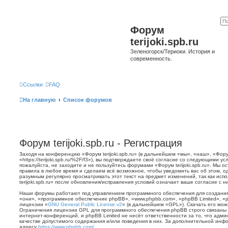
Форум
terijoki.spb.ru
Зеленогорск/Териоки. История и
современность.
Ссылки
FAQ
На главную
Список форумов
Форум terijoki.spb.ru - Регистрация
Заходя на конференцию «Форум terijoki.spb.ru» (в дальнейшем «мы», «наш», «Форум 
«https://terijoki.spb.ru/%2F/f3»), вы подтверждаете своё согласие со следующими у
пожалуйста, не заходите и не пользуйтесь форумами «Форум terijoki.spb.ru». Мы о
правила в любое время и сделаем всё возможное, чтобы уведомить вас об этом, о
разумным регулярно просматривать этот текст на предмет изменений, так как ис
terijoki.spb.ru» после обновления/исправления условий означает ваше согласие с н
Наши форумы работают под управлением программного обеспечения для создани
«они», «программное обеспечение phpBB», «www.phpbb.com», «phpBB Limited», «
лицензии «
GNU General Public License v2
» (в дальнейшем «GPL»). Скачать его мо
Ограничения лицензии GPL для программного обеспечения phpBB строго связаны 
интернет-конференций, и phpBB Limited не несёт ответственности за то, что адм
качестве допустимого содержания и/или поведения в них. За дополнительной ин
адресу
https://www.phpbb.com/
.