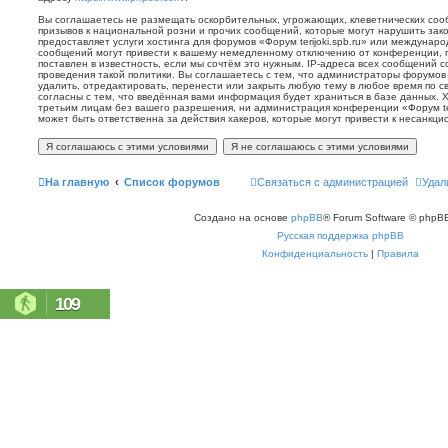
Вы соглашаетесь не размещать оскорбительных, угрожающих, клеветнических со
призывов к национальной розни и прочих сообщений, которые могут нарушить зак
предоставляет услуги хостинга для форумов «Форум terijoki.spb.ru» или междунар
сообщений могут привести к вашему немедленному отключению от конференции, 
поставлен в известность, если мы сочтём это нужным. IP-адреса всех сообщений 
проведения такой политики. Вы соглашаетесь с тем, что администраторы форумов «
удалить, отредактировать, перенести или закрыть любую тему в любое время по с
согласны с тем, что введённая вами информация будет храниться в базе данных. 
третьим лицам без вашего разрешения, ни администрация конференции «Форум terij
может быть ответственна за действия хакеров, которые могут привести к несанкци
На главную
Список форумов
Связаться с администрацией
Удал
Создано на основе
phpBB
® Forum Software © phpBB
Русская поддержка phpBB
Конфиденциальность
|
Правила
109