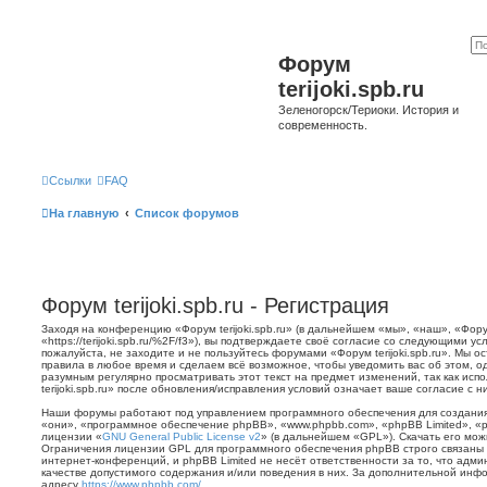
Форум
terijoki.spb.ru
Зеленогорск/Териоки. История и
современность.
Ссылки
FAQ
На главную
Список форумов
Форум terijoki.spb.ru - Регистрация
Заходя на конференцию «Форум terijoki.spb.ru» (в дальнейшем «мы», «наш», «Форум 
«https://terijoki.spb.ru/%2F/f3»), вы подтверждаете своё согласие со следующими у
пожалуйста, не заходите и не пользуйтесь форумами «Форум terijoki.spb.ru». Мы о
правила в любое время и сделаем всё возможное, чтобы уведомить вас об этом, о
разумным регулярно просматривать этот текст на предмет изменений, так как ис
terijoki.spb.ru» после обновления/исправления условий означает ваше согласие с н
Наши форумы работают под управлением программного обеспечения для создани
«они», «программное обеспечение phpBB», «www.phpbb.com», «phpBB Limited», «
лицензии «
GNU General Public License v2
» (в дальнейшем «GPL»). Скачать его мо
Ограничения лицензии GPL для программного обеспечения phpBB строго связаны 
интернет-конференций, и phpBB Limited не несёт ответственности за то, что адм
качестве допустимого содержания и/или поведения в них. За дополнительной ин
адресу
https://www.phpbb.com/
.