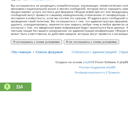
Вы соглашаетесь не размещать оскорбительных, угрожающих, клеветнических со
призывов к национальной розни и прочих сообщений, которые могут нарушить зак
предоставляет услуги хостинга для форумов «Форум terijoki.spb.ru» или междунар
сообщений могут привести к вашему немедленному отключению от конференции, 
поставлен в известность, если мы сочтём это нужным. IP-адреса всех сообщений 
проведения такой политики. Вы соглашаетесь с тем, что администраторы форумов «
удалить, отредактировать, перенести или закрыть любую тему в любое время по с
согласны с тем, что введённая вами информация будет храниться в базе данных. 
третьим лицам без вашего разрешения, ни администрация конференции «Форум terij
может быть ответственна за действия хакеров, которые могут привести к несанкци
На главную
Список форумов
Связаться с администрацией
Удал
Создано на основе
phpBB
® Forum Software © phpBB
Русская поддержка phpBB
Конфиденциальность
|
Правила
114