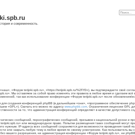
ki.spb.ru
стория и современность.
наш», «Форум terijoki.spb.ru», «https://terijoki.spb.ru/%2F/f3»), вы подтверждаете своё с
.spb.ru». Мы оставляем за собой право изменять эти правила в любое время и сделаем всё
менений, так как использование конференции «Форум terijoki.spb.ru» после обновления/и
для создания конференций phpBB (в дальнейшем «они», «программное обеспечение phpB
йшем «GPL»). Скачать его можно по адресу
www.phpbb.com
. Ограничения лицензии GPL дл
тственности за то, что администрация конференций определяет в качестве допустимого с
нических сообщений, порнографических сообщений, призывов к национальной розни и пр
 terijoki.spb.ru» или международное право. Попытки размещения таких сообщений могут 
 это нужным. IP-адреса всех сообщений сохраняются для возможности проведения такой п
енести или закрыть любую тему в любое время по своему усмотрению. Как пользователь вы 
ез вашего разрешения, ни администрация конференции «Форум terijoki.spb.ru», ни phpBB 