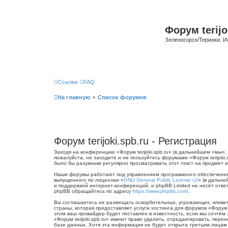
Форум terijo
Зеленогорск/Териоки. И
Ссылки
FAQ
На главную
Список форумов
Форум terijoki.spb.ru - Регистрация
Заходя на конференцию «Форум terijoki.spb.ru» (в дальнейшем «мы», «
пожалуйста, не заходите и не пользуйтесь форумами «Форум terijoki
было бы разумным регулярно просматривать этот текст на предмет из
Наши форумы работают под управлением программного обеспечения 
выпущенного по лицензии «
GNU General Public License v2
» (в дальне
и поддержкой интернет-конференций, и phpBB Limited не несёт отве
phpBB обращайтесь по адресу
https://www.phpbb.com/
.
Вы соглашаетесь не размещать оскорбительных, угрожающих, клевет
страны, которая предоставляет услуги хостинга для форумов «Форум
этом ваш провайдер будет поставлен в известность, если мы сочтём
«Форум terijoki.spb.ru» имеют право удалить, отредактировать, пер
базе данных. Хотя эта информация не будет открыта третьим лицам б