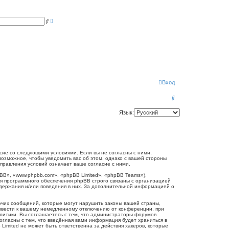
Р
П
а
о
с
и
ш
с
и
к
р
е
н
н
ы
й
п
Вход
о
и
П
с
к
о
Язык:
и
с
к
огласие со следующими условиями. Если вы не согласны с ними,
 возможное, чтобы уведомить вас об этом, однако с вашей стороны
справления условий означает ваше согласие с ними.
B», «www.phpbb.com», «phpBB Limited», «phpBB Teams»),
я программного обеспечения phpBB строго связаны с организацией
одержания и/или поведения в них. За дополнительной информацией о
очих сообщений, которые могут нарушить законы вашей страны,
привести к вашему немедленному отключению от конференции, при
олитики. Вы соглашаетесь с тем, что администраторы форумов
согласны с тем, что введённая вами информация будет храниться в
Limited не может быть ответственна за действия хакеров, которые