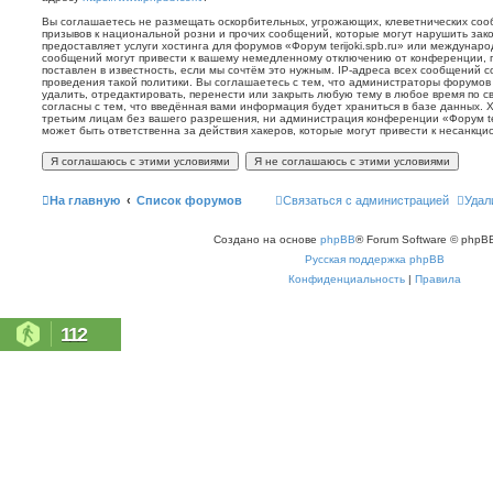
Вы соглашаетесь не размещать оскорбительных, угрожающих, клеветнических со
призывов к национальной розни и прочих сообщений, которые могут нарушить зак
предоставляет услуги хостинга для форумов «Форум terijoki.spb.ru» или междунар
сообщений могут привести к вашему немедленному отключению от конференции, 
поставлен в известность, если мы сочтём это нужным. IP-адреса всех сообщений 
проведения такой политики. Вы соглашаетесь с тем, что администраторы форумов «
удалить, отредактировать, перенести или закрыть любую тему в любое время по с
согласны с тем, что введённая вами информация будет храниться в базе данных. 
третьим лицам без вашего разрешения, ни администрация конференции «Форум terij
может быть ответственна за действия хакеров, которые могут привести к несанкци
На главную
Список форумов
Связаться с администрацией
Удал
Создано на основе
phpBB
® Forum Software © phpBB
Русская поддержка phpBB
Конфиденциальность
|
Правила
112