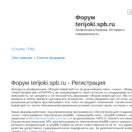
Форум
terijoki.spb.ru
Зеленогорск/Териоки. История и
современность.
Ссылки
FAQ
На главную
Список форумов
Форум terijoki.spb.ru - Регистрация
Заходя на конференцию «Форум terijoki.spb.ru» (в дальнейшем «мы», «наш», «Форум 
«https://terijoki.spb.ru/%2F/f3»), вы подтверждаете своё согласие со следующими у
пожалуйста, не заходите и не пользуйтесь форумами «Форум terijoki.spb.ru». Мы о
правила в любое время и сделаем всё возможное, чтобы уведомить вас об этом, о
разумным регулярно просматривать этот текст на предмет изменений, так как ис
terijoki.spb.ru» после обновления/исправления условий означает ваше согласие с н
Наши форумы работают под управлением программного обеспечения для создани
«они», «программное обеспечение phpBB», «www.phpbb.com», «phpBB Limited», «
лицензии «
GNU General Public License v2
» (в дальнейшем «GPL»). Скачать его мо
Ограничения лицензии GPL для программного обеспечения phpBB строго связаны 
интернет-конференций, и phpBB Limited не несёт ответственности за то, что адм
качестве допустимого содержания и/или поведения в них. За дополнительной ин
адресу
https://www.phpbb.com/
.