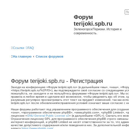
Форум
terijoki.spb.ru
Зеленогорск/Териоки. История и
современность.
Ссылки
FAQ
На главную
Список форумов
Форум terijoki.spb.ru - Регистрация
Заходя на конференцию «Форум terijoki.spb.ru» (в дальнейшем «мы», «наш», «Форум 
«https://terijoki.spb.ru/%2F/f3»), вы подтверждаете своё согласие со следующими у
пожалуйста, не заходите и не пользуйтесь форумами «Форум terijoki.spb.ru». Мы о
правила в любое время и сделаем всё возможное, чтобы уведомить вас об этом, о
разумным регулярно просматривать этот текст на предмет изменений, так как ис
terijoki.spb.ru» после обновления/исправления условий означает ваше согласие с н
Наши форумы работают под управлением программного обеспечения для создани
«они», «программное обеспечение phpBB», «www.phpbb.com», «phpBB Limited», «
лицензии «
GNU General Public License v2
» (в дальнейшем «GPL»). Скачать его мо
Ограничения лицензии GPL для программного обеспечения phpBB строго связаны 
интернет-конференций, и phpBB Limited не несёт ответственности за то, что адм
качестве допустимого содержания и/или поведения в них. За дополнительной ин
адресу
https://www.phpbb.com/
.