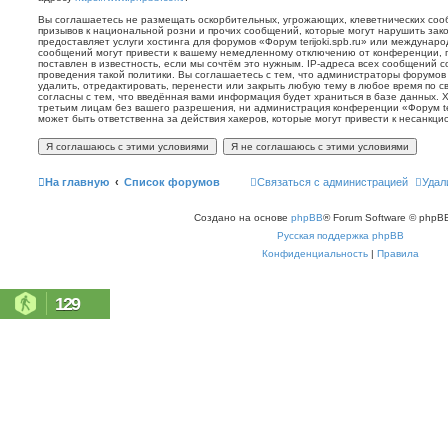
Вы соглашаетесь не размещать оскорбительных, угрожающих, клеветнических со
призывов к национальной розни и прочих сообщений, которые могут нарушить зак
предоставляет услуги хостинга для форумов «Форум terijoki.spb.ru» или междунар
сообщений могут привести к вашему немедленному отключению от конференции, 
поставлен в известность, если мы сочтём это нужным. IP-адреса всех сообщений 
проведения такой политики. Вы соглашаетесь с тем, что администраторы форумов «
удалить, отредактировать, перенести или закрыть любую тему в любое время по с
согласны с тем, что введённая вами информация будет храниться в базе данных. 
третьим лицам без вашего разрешения, ни администрация конференции «Форум terij
может быть ответственна за действия хакеров, которые могут привести к несанкци
На главную
Список форумов
Связаться с администрацией
Удал
Создано на основе
phpBB
® Forum Software © phpBB
Русская поддержка phpBB
Конфиденциальность
|
Правила
129