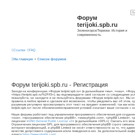
Форум
terijoki.spb.ru
Зеленогорск/Териоки. История и
современность.
Ссылки
FAQ
На главную
Список форумов
Форум terijoki.spb.ru - Регистрация
Заходя на конференцию «Форум terijoki.spb.ru» (в дальнейшем «мы», «наш», «Форум 
«https://terijoki.spb.ru/%2F/f3»), вы подтверждаете своё согласие со следующими у
пожалуйста, не заходите и не пользуйтесь форумами «Форум terijoki.spb.ru». Мы о
правила в любое время и сделаем всё возможное, чтобы уведомить вас об этом, о
разумным регулярно просматривать этот текст на предмет изменений, так как ис
terijoki.spb.ru» после обновления/исправления условий означает ваше согласие с н
Наши форумы работают под управлением программного обеспечения для создани
«они», «программное обеспечение phpBB», «www.phpbb.com», «phpBB Limited», «
лицензии «
GNU General Public License v2
» (в дальнейшем «GPL»). Скачать его мо
Ограничения лицензии GPL для программного обеспечения phpBB строго связаны 
интернет-конференций, и phpBB Limited не несёт ответственности за то, что адм
качестве допустимого содержания и/или поведения в них. За дополнительной ин
адресу
https://www.phpbb.com/
.