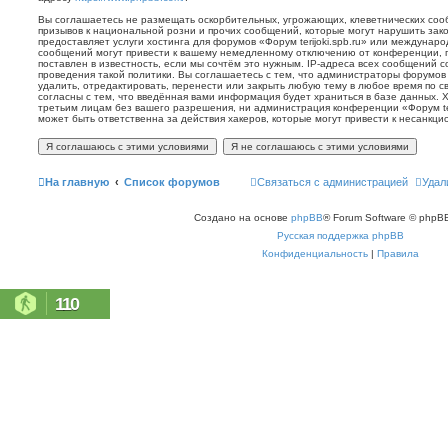
Вы соглашаетесь не размещать оскорбительных, угрожающих, клеветнических со
призывов к национальной розни и прочих сообщений, которые могут нарушить зак
предоставляет услуги хостинга для форумов «Форум terijoki.spb.ru» или междунар
сообщений могут привести к вашему немедленному отключению от конференции, 
поставлен в известность, если мы сочтём это нужным. IP-адреса всех сообщений 
проведения такой политики. Вы соглашаетесь с тем, что администраторы форумов «
удалить, отредактировать, перенести или закрыть любую тему в любое время по с
согласны с тем, что введённая вами информация будет храниться в базе данных. 
третьим лицам без вашего разрешения, ни администрация конференции «Форум terij
может быть ответственна за действия хакеров, которые могут привести к несанкци
На главную
Список форумов
Связаться с администрацией
Удал
Создано на основе
phpBB
® Forum Software © phpBB
Русская поддержка phpBB
Конфиденциальность
|
Правила
110