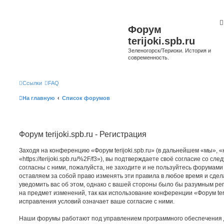
Форум
terijoki.spb.ru
Зеленогорск/Териоки. История и
современность.
Ссылки
FAQ
На главную
Список форумов
Форум terijoki.spb.ru - Регистрация
Заходя на конференцию «Форум terijoki.spb.ru» (в дальнейшем «мы», «на
«https://terijoki.spb.ru/%2F/f3»), вы подтверждаете своё согласие со с
согласны с ними, пожалуйста, не заходите и не пользуйтесь форумами «
оставляем за собой право изменять эти правила в любое время и сдел
уведомить вас об этом, однако с вашей стороны было бы разумным рег
на предмет изменений, так как использование конференции «Форум teri
исправления условий означает ваше согласие с ними.
Наши форумы работают под управлением программного обеспечения 