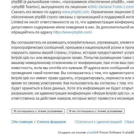
phpBB (в дальнейшем «они», «программное обеспечение phpBB», «www
«phpBB Teams»), выпущенного по лицензии «
GNU General Public Licen
Скачать его можно по адресу
www.phpbb.com
. Ограничения лицензии 
обеспечения phpBB строго связаны с организацией и поддержкой инт
Limited не несёт ответственности за то, что администрация конферен
допустимого содержания и/или поведения в них. За дополнительной 
обращайтесь по адресу
https://www.phpbb.com/
.
Вы соглашаетесь не размещать оскорбительных, угрожающих, клеветн
порнографических сообщений, призывов к национальной розни и проч
нарушить законы вашей страны, страны, которая предоставляет услуг
terijoki.spb.ru» или международное право. Попытки размещения таких 
вашему немедленному отключению от конференции, при этом ваш про
известность, если мы сочтём это нужным. IP-адреса всех сообщений 
проведения такой политики. Вы соглашаетесь с тем, что администра
terijoki.spb.ru» имеют право удалить, отредактировать, перенести или
время по своему усмотрению. Как пользователь вы согласны с тем, ч
будет храниться в базе данных. Хотя эта информация не будет откры
разрешения, ни администрация конференции «Форум terijoki.spb.ru», н
ответственна за действия хакеров, которые могут привести к несанкци
На главную
Список форумов
Связаться с администрацией
Удал
Создано на основе
phpBB
® Forum Software © phpBB