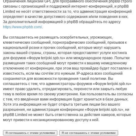
Ограничения лицензии GPL для программного обеспечения phpBB строго
связаны с организацией и поддержкой интернет-конференций, и phpBB
Limited не несёт ответственности за то, что администрация конференций
определяет в качестве допустимого содержания и/или поведения в них.
За дополнительной информацией о phpBB обращайтесь по адресу
https://www.phpbb.com/
.
Вы соглашаетесь не размещать оскорбительных, угрожающих,
клеветнических сообщений, порнографических сообщений, призывов к
национальной розни и прочих сообщений, которые могут нарушить
законы вашей страны, страны, которая предоставляет услуги хостинга
для форумов «Форум terijoki.spb.ru» или международное право. Попытки
размещения таких сообщений могут привести к вашему немедленному
отключению от конференции, при этом ваш провайдер будет поставлен в
известность, если мы сочтём это нужным. IP-адреса всех сообщений
сохраняются для возможности проведения такой политики. Вы
соглашаетесь с тем, что администраторы форумов «Форум terijoki.spb.ru»
имеют право удалить, отредактировать, перенести или закрыть любую
тему в любое время по своему усмотрению. Как пользователь вы согласны
с тем, что введённая вами информация будет храниться в базе данных.
Хотя эта информация не будет открыта третьим лицам без вашего
разрешения, ни администрация конференции «Форум terijoki.spb.ru», ни
phpBB Limited не может быть ответственна за действия хакеров, которые
могут привести к несанкционированному доступу к ней.