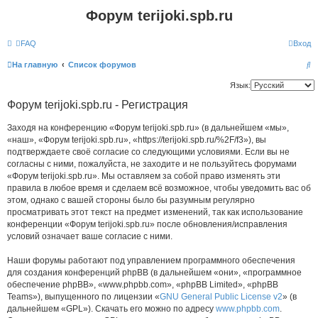
Форум terijoki.spb.ru
FAQ
Вход
П
На главную
Список форумов
о
Язык:
и
Форум terijoki.spb.ru - Регистрация
с
Заходя на конференцию «Форум terijoki.spb.ru» (в дальнейшем «мы»,
к
«наш», «Форум terijoki.spb.ru», «https://terijoki.spb.ru/%2F/f3»), вы
подтверждаете своё согласие со следующими условиями. Если вы не
согласны с ними, пожалуйста, не заходите и не пользуйтесь форумами
«Форум terijoki.spb.ru». Мы оставляем за собой право изменять эти
правила в любое время и сделаем всё возможное, чтобы уведомить вас об
этом, однако с вашей стороны было бы разумным регулярно
просматривать этот текст на предмет изменений, так как использование
конференции «Форум terijoki.spb.ru» после обновления/исправления
условий означает ваше согласие с ними.
Наши форумы работают под управлением программного обеспечения
для создания конференций phpBB (в дальнейшем «они», «программное
обеспечение phpBB», «www.phpbb.com», «phpBB Limited», «phpBB
Teams»), выпущенного по лицензии «
GNU General Public License v2
» (в
дальнейшем «GPL»). Скачать его можно по адресу
www.phpbb.com
.