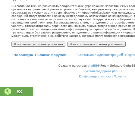
Вы соглашаетесь не размещать оскорбительных, угрожающих, клеветнических со
призывов к национальной розни и прочих сообщений, которые могут нарушить зак
предоставляет услуги хостинга для форумов «Форум terijoki.spb.ru» или междунар
сообщений могут привести к вашему немедленному отключению от конференции, 
поставлен в известность, если мы сочтём это нужным. IP-адреса всех сообщений 
проведения такой политики. Вы соглашаетесь с тем, что администраторы форумов «
удалить, отредактировать, перенести или закрыть любую тему в любое время по с
согласны с тем, что введённая вами информация будет храниться в базе данных. 
третьим лицам без вашего разрешения, ни администрация конференции «Форум terij
может быть ответственна за действия хакеров, которые могут привести к несанкци
На главную
Список форумов
Связаться с администрацией
Удал
Создано на основе
phpBB
® Forum Software © phpBB
Русская поддержка phpBB
Конфиденциальность
|
Правила
88