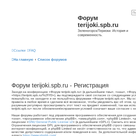
Форум
terijoki.spb.ru
Зеленогорск/Териоки. История и
современность.
Ссылки
FAQ
На главную
Список форумов
Форум terijoki.spb.ru - Регистрация
Заходя на конференцию «Форум terijoki.spb.ru» (в дальнейшем «мы», «наш», «Форум 
«https://terijoki.spb.ru/%2F/f3»), вы подтверждаете своё согласие со следующими у
пожалуйста, не заходите и не пользуйтесь форумами «Форум terijoki.spb.ru». Мы о
правила в любое время и сделаем всё возможное, чтобы уведомить вас об этом, о
разумным регулярно просматривать этот текст на предмет изменений, так как ис
terijoki.spb.ru» после обновления/исправления условий означает ваше согласие с н
Наши форумы работают под управлением программного обеспечения для создани
«они», «программное обеспечение phpBB», «www.phpbb.com», «phpBB Limited», «
лицензии «
GNU General Public License v2
» (в дальнейшем «GPL»). Скачать его мо
Ограничения лицензии GPL для программного обеспечения phpBB строго связаны 
интернет-конференций, и phpBB Limited не несёт ответственности за то, что адм
качестве допустимого содержания и/или поведения в них. За дополнительной ин
адресу
https://www.phpbb.com/
.