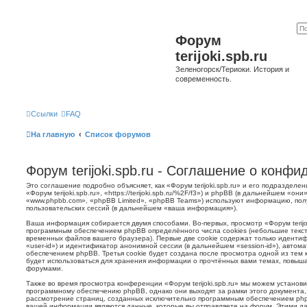
Форум
terijoki.spb.ru
Зеленогорск/Териоки. История и
современность.
Ссылки
FAQ
На главную
Список форумов
Форум terijoki.spb.ru - Соглашение о конф
Это соглашение подробно объясняет, как «Форум terijoki.spb.ru» и его подразделе
«Форум terijoki.spb.ru», «https://terijoki.spb.ru/%2F/f3») и phpBB (в дальнейшем «
«www.phpbb.com», «phpBB Limited», «phpBB Teams») используют информацию, пол
пользовательских сессий (в дальнейшем «ваша информация»).
Ваша информация собирается двумя способами. Во-первых, просмотр «Форум terijok
программным обеспечением phpBB определённого числа cookies (небольшие текст
временных файлов вашего браузера). Первые две cookie содержат только иденти
«user-id») и идентификатор анонимной сессии (в дальнейшем «session-id»), авто
обеспечением phpBB. Третья cookie будет создана после просмотра одной из тем к
будет использоваться для хранения информации о прочтённых вами темах, повыша
форумами.
Также во время просмотра конференции «Форум terijoki.spb.ru» мы можем установи
программному обеспечению phpBB, однако они выходят за рамки этого документа,
рассмотрение страниц, созданных исключительно программным обеспечением ph
вашей информации являются данные, которые вы отправляете на форум. Этими да