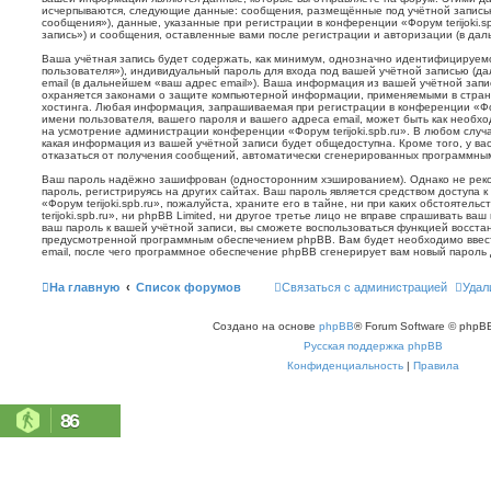
исчерпываются, следующие данные: сообщения, размещённые под учётной запись
сообщения»), данные, указанные при регистрации в конференции «Форум terijoki.s
запись») и сообщения, оставленные вами после регистрации и авторизации (в да
Ваша учётная запись будет содержать, как минимум, однозначно идентифицируем
пользователя»), индивидуальный пароль для входа под вашей учётной записью (д
email (в дальнейшем «ваш адрес email»). Ваша информация из вашей учётной запис
охраняется законами о защите компьютерной информации, применяемыми в стран
хостинга. Любая информация, запрашиваемая при регистрации в конференции «Фору
имени пользователя, вашего пароля и вашего адреса email, может быть как необхо
на усмотрение администрации конференции «Форум terijoki.spb.ru». В любом случа
какая информация из вашей учётной записи будет общедоступна. Кроме того, у вас
отказаться от получения сообщений, автоматически сгенерированных программн
Ваш пароль надёжно зашифрован (односторонним хэшированием). Однако не реко
пароль, регистрируясь на других сайтах. Ваш пароль является средством доступа 
«Форум terijoki.spb.ru», пожалуйста, храните его в тайне, ни при каких обстоятел
terijoki.spb.ru», ни phpBB Limited, ни другое третье лицо не вправе спрашивать ваш
ваш пароль к вашей учётной записи, вы сможете воспользоваться функцией восст
предусмотренной программным обеспечением phpBB. Вам будет необходимо ввест
email, после чего программное обеспечение phpBB сгенерирует вам новый пароль 
На главную
Список форумов
Связаться с администрацией
Удал
Создано на основе
phpBB
® Forum Software © phpBB
Русская поддержка phpBB
Конфиденциальность
|
Правила
86