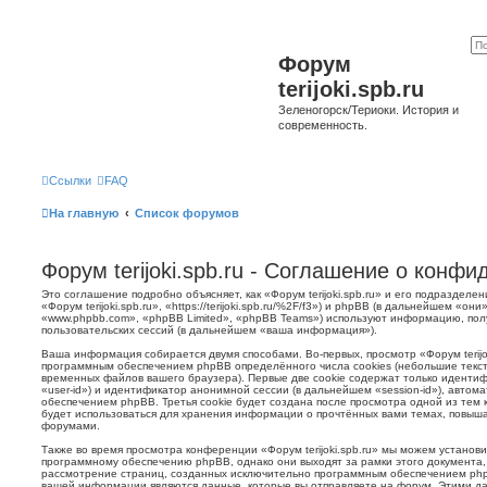
Форум
terijoki.spb.ru
Зеленогорск/Териоки. История и
современность.
Ссылки
FAQ
На главную
Список форумов
Форум terijoki.spb.ru - Соглашение о конф
Это соглашение подробно объясняет, как «Форум terijoki.spb.ru» и его подразделе
«Форум terijoki.spb.ru», «https://terijoki.spb.ru/%2F/f3») и phpBB (в дальнейшем «
«www.phpbb.com», «phpBB Limited», «phpBB Teams») используют информацию, пол
пользовательских сессий (в дальнейшем «ваша информация»).
Ваша информация собирается двумя способами. Во-первых, просмотр «Форум terijok
программным обеспечением phpBB определённого числа cookies (небольшие текст
временных файлов вашего браузера). Первые две cookie содержат только иденти
«user-id») и идентификатор анонимной сессии (в дальнейшем «session-id»), авто
обеспечением phpBB. Третья cookie будет создана после просмотра одной из тем к
будет использоваться для хранения информации о прочтённых вами темах, повыша
форумами.
Также во время просмотра конференции «Форум terijoki.spb.ru» мы можем установи
программному обеспечению phpBB, однако они выходят за рамки этого документа,
рассмотрение страниц, созданных исключительно программным обеспечением ph
вашей информации являются данные, которые вы отправляете на форум. Этими да