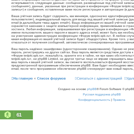
исчерпываются, следующие данные: сообщения, размещённые под учётной запись
сообщения»), данные, указанные при регистрации в конференции «Форум terijoki.s
запись») и сообщения, оставленные вами после регистрации и авторизации (в да
Ваша учётная запись будет содержать, как минимум, однозначно идентифицируем
пользователя»), индивидуальный пароль для входа под вашей учётной записью (д
email (в дальнейшем «ваш адрес email»). Ваша информация из вашей учётной запис
охраняется законами о защите компьютерной информации, применяемыми в стран
хостинга. Любая информация, запрашиваемая при регистрации в конференции «Фору
имени пользователя, вашего пароля и вашего адреса email, может быть как необхо
на усмотрение администрации конференции «Форум terijoki.spb.ru». В любом случа
какая информация из вашей учётной записи будет общедоступна. Кроме того, у вас
отказаться от получения сообщений, автоматически сгенерированных программн
Ваш пароль надёжно зашифрован (односторонним хэшированием). Однако не реко
пароль, регистрируясь на других сайтах. Ваш пароль является средством доступа 
«Форум terijoki.spb.ru», пожалуйста, храните его в тайне, ни при каких обстоятел
terijoki.spb.ru», ни phpBB Limited, ни другое третье лицо не вправе спрашивать ваш
ваш пароль к вашей учётной записи, вы сможете воспользоваться функцией восст
предусмотренной программным обеспечением phpBB. Вам будет необходимо ввест
email, после чего программное обеспечение phpBB сгенерирует вам новый пароль 
На главную
Список форумов
Связаться с администрацией
Удал
Создано на основе
phpBB
® Forum Software © phpBB
Русская поддержка phpBB
Конфиденциальность
|
Правила
61