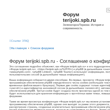
Форум
terijoki.spb.ru
Зеленогорск/Териоки. История и
современность.
Ссылки
FAQ
На главную
Список форумов
Форум terijoki.spb.ru - Соглашение о конф
Это соглашение подробно объясняет, как «Форум terijoki.spb.ru» и его подразделе
«Форум terijoki.spb.ru», «https://terijoki.spb.ru/%2F/f3») и phpBB (в дальнейшем «
«www.phpbb.com», «phpBB Limited», «phpBB Teams») используют информацию, пол
пользовательских сессий (в дальнейшем «ваша информация»).
Ваша информация собирается двумя способами. Во-первых, просмотр «Форум terijok
программным обеспечением phpBB определённого числа cookies (небольшие текст
временных файлов вашего браузера). Первые две cookie содержат только иденти
«user-id») и идентификатор анонимной сессии (в дальнейшем «session-id»), авто
обеспечением phpBB. Третья cookie будет создана после просмотра одной из тем к
будет использоваться для хранения информации о прочтённых вами темах, повыша
форумами.
Также во время просмотра конференции «Форум terijoki.spb.ru» мы можем установи
программному обеспечению phpBB, однако они выходят за рамки этого документа,
рассмотрение страниц, созданных исключительно программным обеспечением ph
вашей информации являются данные, которые вы отправляете на форум. Этими да