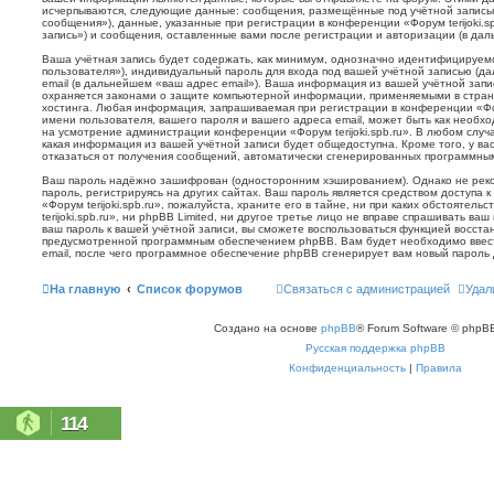
исчерпываются, следующие данные: сообщения, размещённые под учётной запись
сообщения»), данные, указанные при регистрации в конференции «Форум terijoki.s
запись») и сообщения, оставленные вами после регистрации и авторизации (в да
Ваша учётная запись будет содержать, как минимум, однозначно идентифицируем
пользователя»), индивидуальный пароль для входа под вашей учётной записью (д
email (в дальнейшем «ваш адрес email»). Ваша информация из вашей учётной запис
охраняется законами о защите компьютерной информации, применяемыми в стран
хостинга. Любая информация, запрашиваемая при регистрации в конференции «Фору
имени пользователя, вашего пароля и вашего адреса email, может быть как необхо
на усмотрение администрации конференции «Форум terijoki.spb.ru». В любом случа
какая информация из вашей учётной записи будет общедоступна. Кроме того, у вас
отказаться от получения сообщений, автоматически сгенерированных программн
Ваш пароль надёжно зашифрован (односторонним хэшированием). Однако не реко
пароль, регистрируясь на других сайтах. Ваш пароль является средством доступа 
«Форум terijoki.spb.ru», пожалуйста, храните его в тайне, ни при каких обстоятел
terijoki.spb.ru», ни phpBB Limited, ни другое третье лицо не вправе спрашивать ваш
ваш пароль к вашей учётной записи, вы сможете воспользоваться функцией восст
предусмотренной программным обеспечением phpBB. Вам будет необходимо ввест
email, после чего программное обеспечение phpBB сгенерирует вам новый пароль 
На главную
Список форумов
Связаться с администрацией
Удал
Создано на основе
phpBB
® Forum Software © phpBB
Русская поддержка phpBB
Конфиденциальность
|
Правила
114