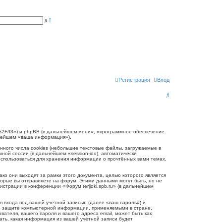
Р
П
а
о
с
и
ш
с
и
к
р
е
н
н
ы
й
п
Регистрация
Вход
о
и
П
с
к
о
и
с
.ru/%2F/f3») и phpBB (в дальнейшем «они», «программное обеспечение
ьнейшем «ваша информация»).
к
нного числа cookies (небольшие текстовые файлы, загружаемые в
ной сессии (в дальнейшем «session-id»), автоматически
 использоваться для хранения информации о прочтённых вами темах,
ко они выходят за рамки этого документа, целью которого является
рые вы отправляете на форум. Этими данными могут быть, но не
трации в конференции «Форум terijoki.spb.ru» (в дальнейшем
 входа под вашей учётной записью (далее «ваш пароль») и
и о защите компьютерной информации, применяемыми в стране,
вателя, вашего пароля и вашего адреса email, может быть как
рать, какая информация из вашей учётной записи будет