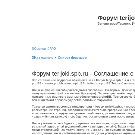
Форум terijo
Зеленогорск/Териоки. И
Ссылки
FAQ
На главную
Список форумов
Форум terijoki.spb.ru - Соглашение
Это соглашение подробно объясняет, как «Форум terijoki.spb.ru» и ег
phpBB», «www.phpbb.com», «phpBB Limited», «phpBB Teams») испол
Ваша информация собирается двумя способами. Во-первых, просмотр
папку временных файлов вашего браузера). Первые две cookie содер
присвоенные вам программным обеспечением phpBB. Третья cookie бу
повышая таким образом удобство работы с форумами.
Также во время просмотра конференции «Форум terijoki.spb.ru» мы 
рассмотрение страниц, созданных исключительно программным обес
исчерпываются, следующие данные: сообщения, размещённые под учё
«ваша учётная запись») и сообщения, оставленные вами после реги
Ваша учётная запись будет содержать, как минимум, однозначно ид
реальный адрес email (в дальнейшем «ваш адрес email»). Ваша инфо
предоставляющей нам услуги хостинга. Любая информация, запрашива
необходимой, так и необязательной ко вводу, на усмотрение админис