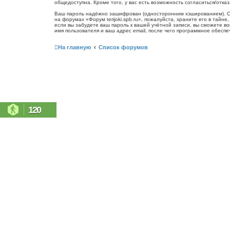
общедоступна. Кроме того, у вас есть возможность согласиться/от
Ваш пароль надёжно зашифрован (односторонним хэшированием). Одна
на форумах «Форум terijoki.spb.ru», пожалуйста, храните его в тайне
если вы забудете ваш пароль к вашей учётной записи, вы сможете 
имя пользователя и ваш адрес email, после чего программное обесп
На главную
Список форумов
120