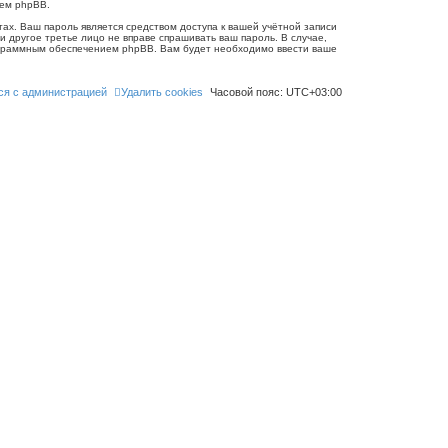
ием phpBB.
ах. Ваш пароль является средством доступа к вашей учётной записи
 ни другое третье лицо не вправе спрашивать ваш пароль. В случае,
рограммным обеспечением phpBB. Вам будет необходимо ввести ваше
ся с администрацией
Удалить cookies
Часовой пояс:
UTC+03:00