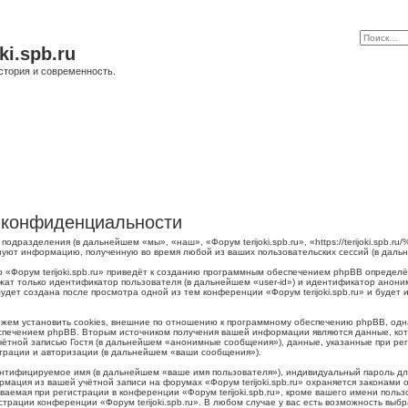
ki.spb.ru
стория и современность.
 о конфиденциальности
о подразделения (в дальнейшем «мы», «наш», «Форум terijoki.spb.ru», «https://terijoki.spb
ьзуют информацию, полученную во время любой из ваших пользовательских сессий (в дал
 «Форум terijoki.spb.ru» приведёт к созданию программным обеспечением phpBB определё
жат только идентификатор пользователя (в дальнейшем «user-id») и идентификатор аноним
дет создана после просмотра одной из тем конференции «Форум terijoki.spb.ru» и будет
можем установить cookies, внешние по отношению к программному обеспечению phpBB, одна
печением phpBB. Вторым источником получения вашей информации являются данные, кото
тной записью Гостя (в дальнейшем «анонимные сообщения»), данные, указанные при регис
страции и авторизации (в дальнейшем «ваши сообщения»).
ентифицируемое имя (в дальнейшем «ваше имя пользователя»), индивидуальный пароль для
рмация из вашей учётной записи на форумах «Форум terijoki.spb.ru» охраняется законам
емая при регистрации в конференции «Форум terijoki.spb.ru», кроме вашего имени пользо
трации конференции «Форум terijoki.spb.ru». В любом случае у вас есть возможность выб