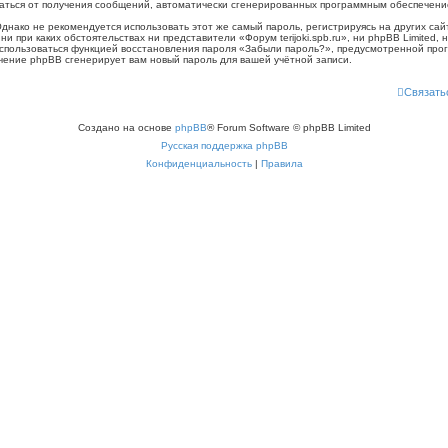
казаться от получения сообщений, автоматически сгенерированных программным обеспечен
ко не рекомендуется использовать этот же самый пароль, регистрируясь на других сайт
, ни при каких обстоятельствах ни представители «Форум terijoki.spb.ru», ни phpBB Limited,
воспользоваться функцией восстановления пароля «Забыли пароль?», предусмотренной п
ечение phpBB сгенерирует вам новый пароль для вашей учётной записи.
Связать
Создано на основе
phpBB
® Forum Software © phpBB Limited
Русская поддержка phpBB
Конфиденциальность
|
Правила