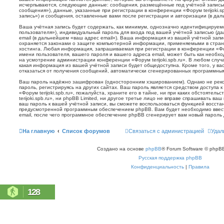
исчерпываются, следующие данные: сообщения, размещённые под учётной запись
сообщения»), данные, указанные при регистрации в конференции «Форум terijoki.s
запись») и сообщения, оставленные вами после регистрации и авторизации (в да
Ваша учётная запись будет содержать, как минимум, однозначно идентифицируем
пользователя»), индивидуальный пароль для входа под вашей учётной записью (д
email (в дальнейшем «ваш адрес email»). Ваша информация из вашей учётной запис
охраняется законами о защите компьютерной информации, применяемыми в стран
хостинга. Любая информация, запрашиваемая при регистрации в конференции «Фору
имени пользователя, вашего пароля и вашего адреса email, может быть как необхо
на усмотрение администрации конференции «Форум terijoki.spb.ru». В любом случа
какая информация из вашей учётной записи будет общедоступна. Кроме того, у вас
отказаться от получения сообщений, автоматически сгенерированных программн
Ваш пароль надёжно зашифрован (односторонним хэшированием). Однако не реко
пароль, регистрируясь на других сайтах. Ваш пароль является средством доступа 
«Форум terijoki.spb.ru», пожалуйста, храните его в тайне, ни при каких обстоятел
terijoki.spb.ru», ни phpBB Limited, ни другое третье лицо не вправе спрашивать ваш
ваш пароль к вашей учётной записи, вы сможете воспользоваться функцией восст
предусмотренной программным обеспечением phpBB. Вам будет необходимо ввест
email, после чего программное обеспечение phpBB сгенерирует вам новый пароль 
На главную
Список форумов
Связаться с администрацией
Удал
Создано на основе
phpBB
® Forum Software © phpBB
Русская поддержка phpBB
Конфиденциальность
|
Правила
128