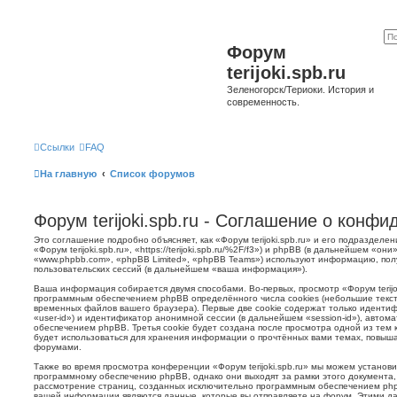
Форум
terijoki.spb.ru
Зеленогорск/Териоки. История и
современность.
Ссылки
FAQ
На главную
Список форумов
Форум terijoki.spb.ru - Соглашение о конф
Это соглашение подробно объясняет, как «Форум terijoki.spb.ru» и его подразделе
«Форум terijoki.spb.ru», «https://terijoki.spb.ru/%2F/f3») и phpBB (в дальнейшем «
«www.phpbb.com», «phpBB Limited», «phpBB Teams») используют информацию, пол
пользовательских сессий (в дальнейшем «ваша информация»).
Ваша информация собирается двумя способами. Во-первых, просмотр «Форум terijok
программным обеспечением phpBB определённого числа cookies (небольшие текст
временных файлов вашего браузера). Первые две cookie содержат только иденти
«user-id») и идентификатор анонимной сессии (в дальнейшем «session-id»), авто
обеспечением phpBB. Третья cookie будет создана после просмотра одной из тем к
будет использоваться для хранения информации о прочтённых вами темах, повыша
форумами.
Также во время просмотра конференции «Форум terijoki.spb.ru» мы можем установи
программному обеспечению phpBB, однако они выходят за рамки этого документа,
рассмотрение страниц, созданных исключительно программным обеспечением ph
вашей информации являются данные, которые вы отправляете на форум. Этими да