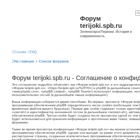
Форум
terijoki.spb.ru
Зеленогорск/Териоки. История и
современность.
Ссылки
FAQ
На главную
Список форумов
Форум terijoki.spb.ru - Соглашение о конф
Это соглашение подробно объясняет, как «Форум terijoki.spb.ru» и его подразделе
«Форум terijoki.spb.ru», «https://terijoki.spb.ru/%2F/f3») и phpBB (в дальнейшем «
«www.phpbb.com», «phpBB Limited», «phpBB Teams») используют информацию, пол
пользовательских сессий (в дальнейшем «ваша информация»).
Ваша информация собирается двумя способами. Во-первых, просмотр «Форум terijok
программным обеспечением phpBB определённого числа cookies (небольшие текст
временных файлов вашего браузера). Первые две cookie содержат только иденти
«user-id») и идентификатор анонимной сессии (в дальнейшем «session-id»), авто
обеспечением phpBB. Третья cookie будет создана после просмотра одной из тем к
будет использоваться для хранения информации о прочтённых вами темах, повыша
форумами.
Также во время просмотра конференции «Форум terijoki.spb.ru» мы можем установи
программному обеспечению phpBB, однако они выходят за рамки этого документа,
рассмотрение страниц, созданных исключительно программным обеспечением ph
вашей информации являются данные, которые вы отправляете на форум. Этими да