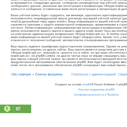
исчерпываются, следующие данные: сообщения, размещённые под учётной запись
сообщения»), данные, указанные при регистрации в конференции «Форум terijoki.s
запись») и сообщения, оставленные вами после регистрации и авторизации (в да
Ваша учётная запись будет содержать, как минимум, однозначно идентифицируем
пользователя»), индивидуальный пароль для входа под вашей учётной записью (д
email (в дальнейшем «ваш адрес email»). Ваша информация из вашей учётной запис
охраняется законами о защите компьютерной информации, применяемыми в стран
хостинга. Любая информация, запрашиваемая при регистрации в конференции «Фору
имени пользователя, вашего пароля и вашего адреса email, может быть как необхо
на усмотрение администрации конференции «Форум terijoki.spb.ru». В любом случа
какая информация из вашей учётной записи будет общедоступна. Кроме того, у вас
отказаться от получения сообщений, автоматически сгенерированных программн
Ваш пароль надёжно зашифрован (односторонним хэшированием). Однако не реко
пароль, регистрируясь на других сайтах. Ваш пароль является средством доступа 
«Форум terijoki.spb.ru», пожалуйста, храните его в тайне, ни при каких обстоятел
terijoki.spb.ru», ни phpBB Limited, ни другое третье лицо не вправе спрашивать ваш
ваш пароль к вашей учётной записи, вы сможете воспользоваться функцией восст
предусмотренной программным обеспечением phpBB. Вам будет необходимо ввест
email, после чего программное обеспечение phpBB сгенерирует вам новый пароль 
На главную
Список форумов
Связаться с администрацией
Удал
Создано на основе
phpBB
® Forum Software © phpBB
Русская поддержка phpBB
Конфиденциальность
|
Правила
87