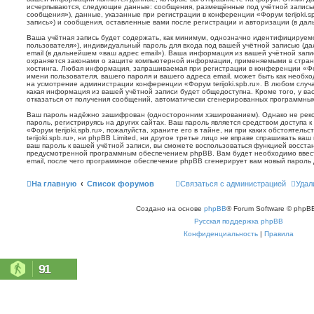
исчерпываются, следующие данные: сообщения, размещённые под учётной запись
сообщения»), данные, указанные при регистрации в конференции «Форум terijoki.s
запись») и сообщения, оставленные вами после регистрации и авторизации (в да
Ваша учётная запись будет содержать, как минимум, однозначно идентифицируем
пользователя»), индивидуальный пароль для входа под вашей учётной записью (д
email (в дальнейшем «ваш адрес email»). Ваша информация из вашей учётной запис
охраняется законами о защите компьютерной информации, применяемыми в стран
хостинга. Любая информация, запрашиваемая при регистрации в конференции «Фору
имени пользователя, вашего пароля и вашего адреса email, может быть как необхо
на усмотрение администрации конференции «Форум terijoki.spb.ru». В любом случа
какая информация из вашей учётной записи будет общедоступна. Кроме того, у вас
отказаться от получения сообщений, автоматически сгенерированных программн
Ваш пароль надёжно зашифрован (односторонним хэшированием). Однако не реко
пароль, регистрируясь на других сайтах. Ваш пароль является средством доступа 
«Форум terijoki.spb.ru», пожалуйста, храните его в тайне, ни при каких обстоятел
terijoki.spb.ru», ни phpBB Limited, ни другое третье лицо не вправе спрашивать ваш
ваш пароль к вашей учётной записи, вы сможете воспользоваться функцией восст
предусмотренной программным обеспечением phpBB. Вам будет необходимо ввест
email, после чего программное обеспечение phpBB сгенерирует вам новый пароль 
На главную
Список форумов
Связаться с администрацией
Удал
Создано на основе
phpBB
® Forum Software © phpBB
Русская поддержка phpBB
Конфиденциальность
|
Правила
91