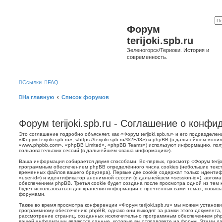
Форум
terijoki.spb.ru
Зеленогорск/Териоки. История и
современность.
Ссылки
FAQ
На главную
Список форумов
Форум terijoki.spb.ru - Соглашение о конф
Это соглашение подробно объясняет, как «Форум terijoki.spb.ru» и его подразделе
«Форум terijoki.spb.ru», «https://terijoki.spb.ru/%2F/f3») и phpBB (в дальнейшем «
«www.phpbb.com», «phpBB Limited», «phpBB Teams») используют информацию, пол
пользовательских сессий (в дальнейшем «ваша информация»).
Ваша информация собирается двумя способами. Во-первых, просмотр «Форум terijok
программным обеспечением phpBB определённого числа cookies (небольшие текст
временных файлов вашего браузера). Первые две cookie содержат только иденти
«user-id») и идентификатор анонимной сессии (в дальнейшем «session-id»), авто
обеспечением phpBB. Третья cookie будет создана после просмотра одной из тем к
будет использоваться для хранения информации о прочтённых вами темах, повыша
форумами.
Также во время просмотра конференции «Форум terijoki.spb.ru» мы можем установи
программному обеспечению phpBB, однако они выходят за рамки этого документа,
рассмотрение страниц, созданных исключительно программным обеспечением ph
вашей информации являются данные, которые вы отправляете на форум. Этими да