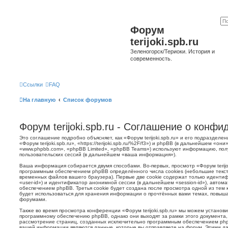
Форум
terijoki.spb.ru
Зеленогорск/Териоки. История и
современность.
Ссылки
FAQ
На главную
Список форумов
Форум terijoki.spb.ru - Соглашение о конф
Это соглашение подробно объясняет, как «Форум terijoki.spb.ru» и его подразделе
«Форум terijoki.spb.ru», «https://terijoki.spb.ru/%2F/f3») и phpBB (в дальнейшем «
«www.phpbb.com», «phpBB Limited», «phpBB Teams») используют информацию, пол
пользовательских сессий (в дальнейшем «ваша информация»).
Ваша информация собирается двумя способами. Во-первых, просмотр «Форум terijok
программным обеспечением phpBB определённого числа cookies (небольшие текст
временных файлов вашего браузера). Первые две cookie содержат только иденти
«user-id») и идентификатор анонимной сессии (в дальнейшем «session-id»), авто
обеспечением phpBB. Третья cookie будет создана после просмотра одной из тем к
будет использоваться для хранения информации о прочтённых вами темах, повыша
форумами.
Также во время просмотра конференции «Форум terijoki.spb.ru» мы можем установи
программному обеспечению phpBB, однако они выходят за рамки этого документа,
рассмотрение страниц, созданных исключительно программным обеспечением ph
вашей информации являются данные, которые вы отправляете на форум. Этими да