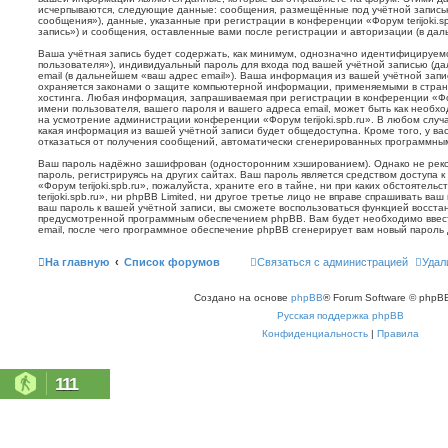
исчерпываются, следующие данные: сообщения, размещённые под учётной запись
сообщения»), данные, указанные при регистрации в конференции «Форум terijoki.s
запись») и сообщения, оставленные вами после регистрации и авторизации (в да
Ваша учётная запись будет содержать, как минимум, однозначно идентифицируем
пользователя»), индивидуальный пароль для входа под вашей учётной записью (д
email (в дальнейшем «ваш адрес email»). Ваша информация из вашей учётной запис
охраняется законами о защите компьютерной информации, применяемыми в стран
хостинга. Любая информация, запрашиваемая при регистрации в конференции «Фору
имени пользователя, вашего пароля и вашего адреса email, может быть как необхо
на усмотрение администрации конференции «Форум terijoki.spb.ru». В любом случа
какая информация из вашей учётной записи будет общедоступна. Кроме того, у вас
отказаться от получения сообщений, автоматически сгенерированных программн
Ваш пароль надёжно зашифрован (односторонним хэшированием). Однако не реко
пароль, регистрируясь на других сайтах. Ваш пароль является средством доступа 
«Форум terijoki.spb.ru», пожалуйста, храните его в тайне, ни при каких обстоятел
terijoki.spb.ru», ни phpBB Limited, ни другое третье лицо не вправе спрашивать ваш
ваш пароль к вашей учётной записи, вы сможете воспользоваться функцией восст
предусмотренной программным обеспечением phpBB. Вам будет необходимо ввест
email, после чего программное обеспечение phpBB сгенерирует вам новый пароль 
На главную
Список форумов
Связаться с администрацией
Удал
Создано на основе
phpBB
® Forum Software © phpBB
Русская поддержка phpBB
Конфиденциальность
|
Правила
111