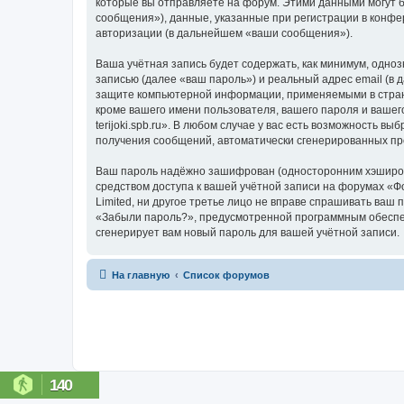
которые вы отправляете на форум. Этими данными могут 
сообщения»), данные, указанные при регистрации в конфер
авторизации (в дальнейшем «ваши сообщения»).
Ваша учётная запись будет содержать, как минимум, одн
записью (далее «ваш пароль») и реальный адрес email (в 
защите компьютерной информации, применяемыми в стране,
кроме вашего имени пользователя, вашего пароля и вашег
terijoki.spb.ru». В любом случае у вас есть возможность в
получения сообщений, автоматически сгенерированных п
Ваш пароль надёжно зашифрован (односторонним хэширован
средством доступа к вашей учётной записи на форумах «Фору
Limited, ни другое третье лицо не вправе спрашивать ваш
«Забыли пароль?», предусмотренной программным обеспеч
сгенерирует вам новый пароль для вашей учётной записи.
На главную
Список форумов
140