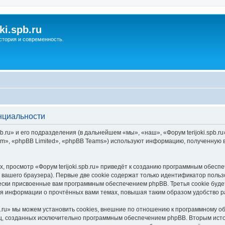
ki.spb.ru
стория и современность.
енциальности
.ru» и его подразделения (в дальнейшем «мы», «наш», «Форум terijoki.spb.ru», 
», «phpBB Limited», «phpBB Teams») используют информацию, полученную во
 просмотр «Форум terijoki.spb.ru» приведёт к созданию программным обесп
вашего браузера). Первые две cookie содержат только идентификатор польз
чески присвоенные вам программным обеспечением phpBB. Третья cookie буд
ения информации о прочтённых вами темах, повышая таким образом удобство 
b.ru» мы можем установить cookies, внешние по отношению к программному о
иц, созданных исключительно программным обеспечением phpBB. Вторым ис