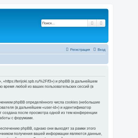
Поиск
Расширенный по
Регистрация
Вход
«https://terijoki.spb.ru/%2F/f3») и phpBB (в дальнейшем
 время любой из ваших пользовательских сессий (в
ечением phpBB определённого числа cookies (небольшие
ователя (в дальнейшем «user-id») и идентификатор
ет создана после просмотра одной из тем конференции
работы с форумами.
беспечению phpBB, однако они выходят за рамки этого
точником получения вашей информации являются данные,