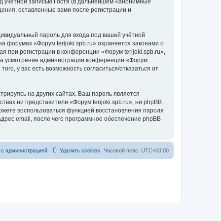
д учётной записью Гостя (в дальнейшем «анонимные
бщения, оставленные вами после регистрации и
дивидуальный пароль для входа под вашей учётной
 форумах «Форум terijoki.spb.ru» охраняется законами о
при регистрации в конференции «Форум terijoki.spb.ru»,
у, на усмотрение администрации конференции «Форум
того, у вас есть возможность согласиться/отказаться от
рируясь на других сайтах. Ваш пароль является
ствах ни представители «Форум terijoki.spb.ru», ни phpBB
 сможете воспользоваться функцией восстановления пароля
дрес email, после чего программное обеспечение phpBB
 с администрацией
Удалить cookies
Часовой пояс:
UTC+03:00