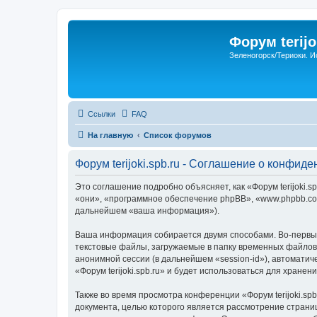
Форум terijo
Зеленогорск/Териоки. И
Ссылки
FAQ
На главную
Список форумов
Форум terijoki.spb.ru - Соглашение о конфид
Это соглашение подробно объясняет, как «Форум terijoki.spb
«они», «программное обеспечение phpBB», «www.phpbb.com
дальнейшем «ваша информация»).
Ваша информация собирается двумя способами. Во-первых,
текстовые файлы, загружаемые в папку временных файлов 
анонимной сессии (в дальнейшем «session-id»), автомати
«Форум terijoki.spb.ru» и будет использоваться для хран
Также во время просмотра конференции «Форум terijoki.sp
документа, целью которого является рассмотрение стран