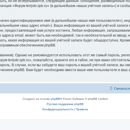
быть, но не исчерпываются, следующие данные: сообщения, размещённые по
енции «Форум terijoki.spb.ru» (в дальнейшем «ваша учётная запись») и соо
означно идентифицируемое имя (в дальнейшем «ваше имя пользователя»), ин
дальнейшем «ваш адрес email»). Ваша информация из вашей учётной записи на
 предоставляющей нам услуги хостинга. Любая информация, запрашиваемая 
о адреса email, может быть как необходимой, так и необязательной ко ввод
ыбрать, какая информация из вашей учётной записи будет общедоступна. Кроме 
рограммным обеспечением phpBB.
ием). Однако не рекомендуется использовать этот же самый пароль, регист
м terijoki.spb.ru», пожалуйста, храните его в тайне, ни при каких обстоятель
 пароль. В случае, если вы забудете ваш пароль к вашей учётной записи, вы
ением phpBB. Вам будет необходимо ввести ваше имя пользователя и ваш а
Связаться
Создано на основе
phpBB
® Forum Software © phpBB Limited
Русская поддержка phpBB
Конфиденциальность
|
Правила