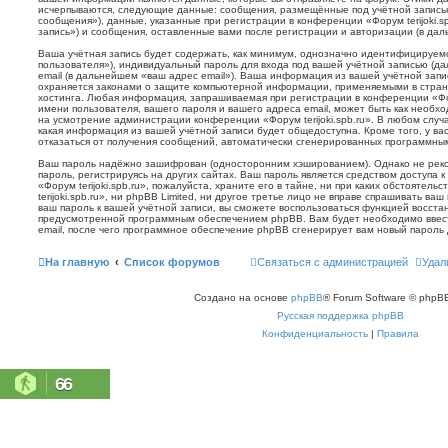
исчерпываются, следующие данные: сообщения, размещённые под учётной запись
сообщения»), данные, указанные при регистрации в конференции «Форум terijoki.s
запись») и сообщения, оставленные вами после регистрации и авторизации (в да
Ваша учётная запись будет содержать, как минимум, однозначно идентифицируем
пользователя»), индивидуальный пароль для входа под вашей учётной записью (д
email (в дальнейшем «ваш адрес email»). Ваша информация из вашей учётной запис
охраняется законами о защите компьютерной информации, применяемыми в стран
хостинга. Любая информация, запрашиваемая при регистрации в конференции «Фору
имени пользователя, вашего пароля и вашего адреса email, может быть как необхо
на усмотрение администрации конференции «Форум terijoki.spb.ru». В любом случа
какая информация из вашей учётной записи будет общедоступна. Кроме того, у вас
отказаться от получения сообщений, автоматически сгенерированных программн
Ваш пароль надёжно зашифрован (односторонним хэшированием). Однако не реко
пароль, регистрируясь на других сайтах. Ваш пароль является средством доступа 
«Форум terijoki.spb.ru», пожалуйста, храните его в тайне, ни при каких обстоятел
terijoki.spb.ru», ни phpBB Limited, ни другое третье лицо не вправе спрашивать ваш
ваш пароль к вашей учётной записи, вы сможете воспользоваться функцией восст
предусмотренной программным обеспечением phpBB. Вам будет необходимо ввест
email, после чего программное обеспечение phpBB сгенерирует вам новый пароль 
На главную
Список форумов
Связаться с администрацией
Удал
Создано на основе
phpBB
® Forum Software © phpBB
Русская поддержка phpBB
Конфиденциальность
|
Правила
66