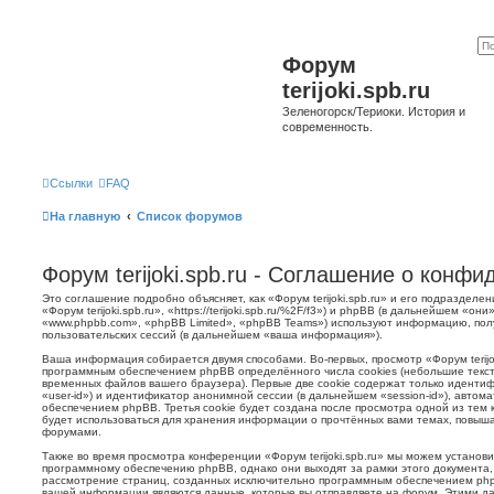
Форум
terijoki.spb.ru
Зеленогорск/Териоки. История и
современность.
Ссылки
FAQ
На главную
Список форумов
Форум terijoki.spb.ru - Соглашение о конф
Это соглашение подробно объясняет, как «Форум terijoki.spb.ru» и его подразделе
«Форум terijoki.spb.ru», «https://terijoki.spb.ru/%2F/f3») и phpBB (в дальнейшем «
«www.phpbb.com», «phpBB Limited», «phpBB Teams») используют информацию, пол
пользовательских сессий (в дальнейшем «ваша информация»).
Ваша информация собирается двумя способами. Во-первых, просмотр «Форум terijok
программным обеспечением phpBB определённого числа cookies (небольшие текст
временных файлов вашего браузера). Первые две cookie содержат только иденти
«user-id») и идентификатор анонимной сессии (в дальнейшем «session-id»), авто
обеспечением phpBB. Третья cookie будет создана после просмотра одной из тем к
будет использоваться для хранения информации о прочтённых вами темах, повыша
форумами.
Также во время просмотра конференции «Форум terijoki.spb.ru» мы можем установи
программному обеспечению phpBB, однако они выходят за рамки этого документа,
рассмотрение страниц, созданных исключительно программным обеспечением ph
вашей информации являются данные, которые вы отправляете на форум. Этими да