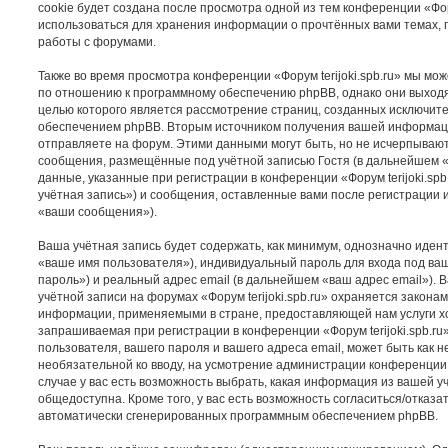
cookie будет создана после просмотра одной из тем конференции «Форум
использоваться для хранения информации о прочтённых вами темах, 
работы с форумами.
Также во время просмотра конференции «Форум terijoki.spb.ru» мы мож
по отношению к программному обеспечению phpBB, однако они выходят
целью которого является рассмотрение страниц, созданных исключи
обеспечением phpBB. Вторым источником получения вашей информац
отправляете на форум. Этими данными могут быть, но не исчерпываю
сообщения, размещённые под учётной записью Гостя (в дальнейшем 
данные, указанные при регистрации в конференции «Форум terijoki.sp
учётная запись») и сообщения, оставленные вами после регистрации 
«ваши сообщения»).
Ваша учётная запись будет содержать, как минимум, однозначно иде
«ваше имя пользователя»), индивидуальный пароль для входа под ва
пароль») и реальный адрес email (в дальнейшем «ваш адрес email»).
учётной записи на форумах «Форум terijoki.spb.ru» охраняется закон
информации, применяемыми в стране, предоставляющей нам услуги х
запрашиваемая при регистрации в конференции «Форум terijoki.spb.ru
пользователя, вашего пароля и вашего адреса email, может быть как н
необязательной ко вводу, на усмотрение администрации конференции «
случае у вас есть возможность выбрать, какая информация из вашей у
общедоступна. Кроме того, у вас есть возможность согласиться/отказа
автоматически сгенерированных программным обеспечением phpBB.