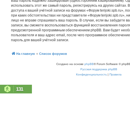
Ваш пароль надёжно зашифрован (односторонним хэшированием). Од
использовать этот же самый пароль, регистрируясь на других сайтах.
доступа к вашей учётной записи на форумах «Форум terijoki.spb.ru», по
при каких обстоятельствах ни представители «Форум terijoki.spb.ru», ни
лицо не вправе спрашивать ваш пароль. В случае, если вы забудете в
записи, вы сможете воспользоваться функцией восстановления парол
предусмотренной программным обеспечением phpBB. Вам будет необ
пользователя и ваш адрес email, после чего программное обеспечени
пароль для вашей учётной записи.
На главную
Список форумов
Создано на основе
phpBB
® Forum Software © phpBB
Русская поддержка phpBB
Конфиденциальность
|
Правила
131