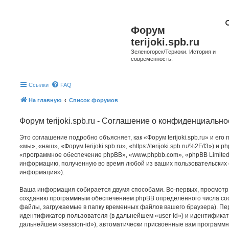
Форум
terijoki.spb.ru
Зеленогорск/Териоки. История и
современность.
Ссылки
FAQ
На главную
Список форумов
Форум terijoki.spb.ru - Соглашение о конфиденциально
Это соглашение подробно объясняет, как «Форум terijoki.spb.ru» и ег
«мы», «наш», «Форум terijoki.spb.ru», «https://terijoki.spb.ru/%2F/f3») и
«программное обеспечение phpBB», «www.phpbb.com», «phpBB Limited
информацию, полученную во время любой из ваших пользовательских
информация»).
Ваша информация собирается двумя способами. Во-первых, просмотр «Ф
созданию программным обеспечением phpBB определённого числа coo
файлы, загружаемые в папку временных файлов вашего браузера). Пер
идентификатор пользователя (в дальнейшем «user-id») и идентификат
дальнейшем «session-id»), автоматически присвоенные вам программ