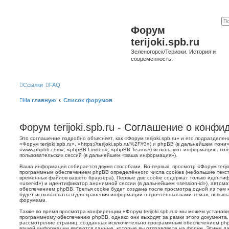
Форум
terijoki.spb.ru
Зеленогорск/Териоки. История и
современность.
Ссылки
FAQ
На главную
Список форумов
Форум terijoki.spb.ru - Соглашение о конф
Это соглашение подробно объясняет, как «Форум terijoki.spb.ru» и его подразделе
«Форум terijoki.spb.ru», «https://terijoki.spb.ru/%2F/f3») и phpBB (в дальнейшем «
«www.phpbb.com», «phpBB Limited», «phpBB Teams») используют информацию, пол
пользовательских сессий (в дальнейшем «ваша информация»).
Ваша информация собирается двумя способами. Во-первых, просмотр «Форум terijok
программным обеспечением phpBB определённого числа cookies (небольшие текст
временных файлов вашего браузера). Первые две cookie содержат только иденти
«user-id») и идентификатор анонимной сессии (в дальнейшем «session-id»), авто
обеспечением phpBB. Третья cookie будет создана после просмотра одной из тем к
будет использоваться для хранения информации о прочтённых вами темах, повыша
форумами.
Также во время просмотра конференции «Форум terijoki.spb.ru» мы можем установи
программному обеспечению phpBB, однако они выходят за рамки этого документа,
рассмотрение страниц, созданных исключительно программным обеспечением ph
вашей информации являются данные, которые вы отправляете на форум. Этими да