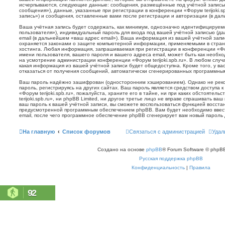
исчерпываются, следующие данные: сообщения, размещённые под учётной запись
сообщения»), данные, указанные при регистрации в конференции «Форум terijoki.s
запись») и сообщения, оставленные вами после регистрации и авторизации (в да
Ваша учётная запись будет содержать, как минимум, однозначно идентифицируем
пользователя»), индивидуальный пароль для входа под вашей учётной записью (д
email (в дальнейшем «ваш адрес email»). Ваша информация из вашей учётной запис
охраняется законами о защите компьютерной информации, применяемыми в стран
хостинга. Любая информация, запрашиваемая при регистрации в конференции «Фору
имени пользователя, вашего пароля и вашего адреса email, может быть как необхо
на усмотрение администрации конференции «Форум terijoki.spb.ru». В любом случа
какая информация из вашей учётной записи будет общедоступна. Кроме того, у вас
отказаться от получения сообщений, автоматически сгенерированных программн
Ваш пароль надёжно зашифрован (односторонним хэшированием). Однако не реко
пароль, регистрируясь на других сайтах. Ваш пароль является средством доступа 
«Форум terijoki.spb.ru», пожалуйста, храните его в тайне, ни при каких обстоятел
terijoki.spb.ru», ни phpBB Limited, ни другое третье лицо не вправе спрашивать ваш
ваш пароль к вашей учётной записи, вы сможете воспользоваться функцией восст
предусмотренной программным обеспечением phpBB. Вам будет необходимо ввест
email, после чего программное обеспечение phpBB сгенерирует вам новый пароль 
На главную
Список форумов
Связаться с администрацией
Удал
Создано на основе
phpBB
® Forum Software © phpBB
Русская поддержка phpBB
Конфиденциальность
|
Правила
92