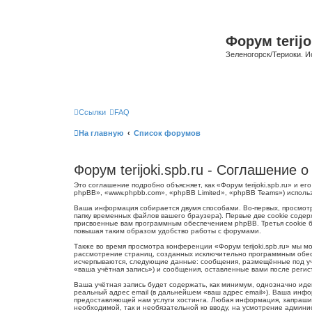
Форум terijo
Зеленогорск/Териоки. И
Ссылки
FAQ
На главную
Список форумов
Форум terijoki.spb.ru - Соглашение
Это соглашение подробно объясняет, как «Форум terijoki.spb.ru» и ег
phpBB», «www.phpbb.com», «phpBB Limited», «phpBB Teams») испол
Ваша информация собирается двумя способами. Во-первых, просмотр
папку временных файлов вашего браузера). Первые две cookie содер
присвоенные вам программным обеспечением phpBB. Третья cookie бу
повышая таким образом удобство работы с форумами.
Также во время просмотра конференции «Форум terijoki.spb.ru» мы 
рассмотрение страниц, созданных исключительно программным обес
исчерпываются, следующие данные: сообщения, размещённые под учё
«ваша учётная запись») и сообщения, оставленные вами после реги
Ваша учётная запись будет содержать, как минимум, однозначно ид
реальный адрес email (в дальнейшем «ваш адрес email»). Ваша инфо
предоставляющей нам услуги хостинга. Любая информация, запрашива
необходимой, так и необязательной ко вводу, на усмотрение админис