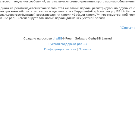
казаться от получения сообщений, автоматически сгенерированных программным обеспечен
ко не рекомендуется использовать этот же самый пароль, регистрируясь на других сайт
, ни при каких обстоятельствах ни представители «Форум terijoki.spb.ru», ни phpBB Limited,
воспользоваться функцией восстановления пароля «Забыли пароль?», предусмотренной п
ечение phpBB сгенерирует вам новый пароль для вашей учётной записи.
Связать
Создано на основе
phpBB
® Forum Software © phpBB Limited
Русская поддержка phpBB
Конфиденциальность
|
Правила