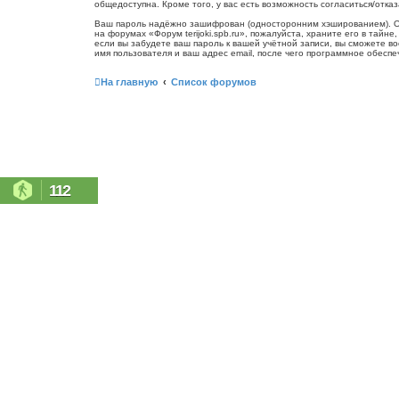
общедоступна. Кроме того, у вас есть возможность согласиться/от
Ваш пароль надёжно зашифрован (односторонним хэшированием). Одна
на форумах «Форум terijoki.spb.ru», пожалуйста, храните его в тайне
если вы забудете ваш пароль к вашей учётной записи, вы сможете 
имя пользователя и ваш адрес email, после чего программное обесп
На главную
Список форумов
112