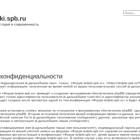
ki.spb.ru
стория и современность.
 о конфиденциальности
о подразделения (в дальнейшем «мы», «наш», «Форум terijoki.spb.ru», «https://terijoki.spb
ьзуют информацию, полученную во время любой из ваших пользовательских сессий (в дал
 «Форум terijoki.spb.ru» приведёт к созданию программным обеспечением phpBB определё
жат только идентификатор пользователя (в дальнейшем «user-id») и идентификатор аноним
дет создана после просмотра одной из тем конференции «Форум terijoki.spb.ru» и будет
можем установить cookies, внешние по отношению к программному обеспечению phpBB, одна
печением phpBB. Вторым источником получения вашей информации являются данные, кото
тной записью Гостя (в дальнейшем «анонимные сообщения»), данные, указанные при регис
страции и авторизации (в дальнейшем «ваши сообщения»).
ентифицируемое имя (в дальнейшем «ваше имя пользователя»), индивидуальный пароль для
рмация из вашей учётной записи на форумах «Форум terijoki.spb.ru» охраняется законам
емая при регистрации в конференции «Форум terijoki.spb.ru», кроме вашего имени пользо
трации конференции «Форум terijoki.spb.ru». В любом случае у вас есть возможность выб