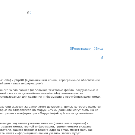
Р
П
а
о
с
и
ш
с
и
к
р
е
н
н
ы
й
п
Регистрация
Вход
о
и
П
с
к
о
и
с
.ru/%2F/f3») и phpBB (в дальнейшем «они», «программное обеспечение
ьнейшем «ваша информация»).
к
нного числа cookies (небольшие текстовые файлы, загружаемые в
ной сессии (в дальнейшем «session-id»), автоматически
 использоваться для хранения информации о прочтённых вами темах,
ко они выходят за рамки этого документа, целью которого является
рые вы отправляете на форум. Этими данными могут быть, но не
трации в конференции «Форум terijoki.spb.ru» (в дальнейшем
 входа под вашей учётной записью (далее «ваш пароль») и
и о защите компьютерной информации, применяемыми в стране,
вателя, вашего пароля и вашего адреса email, может быть как
рать, какая информация из вашей учётной записи будет