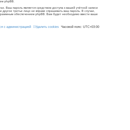
ием phpBB.
ах. Ваш пароль является средством доступа к вашей учётной записи
 ни другое третье лицо не вправе спрашивать ваш пароль. В случае,
рограммным обеспечением phpBB. Вам будет необходимо ввести ваше
ся с администрацией
Удалить cookies
Часовой пояс:
UTC+03:00