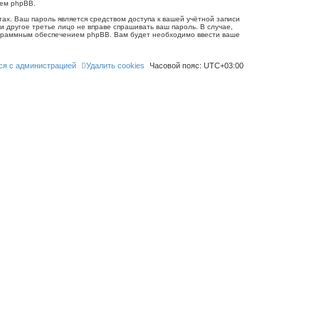
ием phpBB.
ах. Ваш пароль является средством доступа к вашей учётной записи
 ни другое третье лицо не вправе спрашивать ваш пароль. В случае,
рограммным обеспечением phpBB. Вам будет необходимо ввести ваше
ся с администрацией
Удалить cookies
Часовой пояс:
UTC+03:00