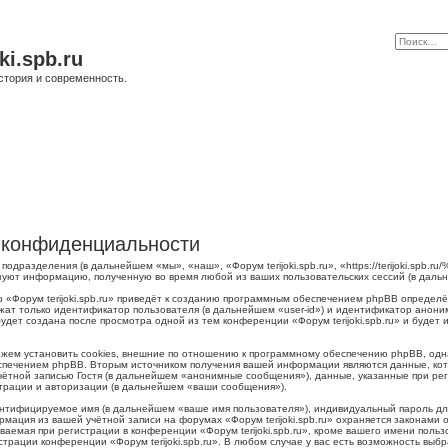
ki.spb.ru
стория и современность.
 о конфиденциальности
о подразделения (в дальнейшем «мы», «наш», «Форум terijoki.spb.ru», «https://terijoki.spb
ьзуют информацию, полученную во время любой из ваших пользовательских сессий (в дал
 «Форум terijoki.spb.ru» приведёт к созданию программным обеспечением phpBB определё
жат только идентификатор пользователя (в дальнейшем «user-id») и идентификатор аноним
дет создана после просмотра одной из тем конференции «Форум terijoki.spb.ru» и будет
можем установить cookies, внешние по отношению к программному обеспечению phpBB, одна
печением phpBB. Вторым источником получения вашей информации являются данные, кото
тной записью Гостя (в дальнейшем «анонимные сообщения»), данные, указанные при регис
страции и авторизации (в дальнейшем «ваши сообщения»).
ентифицируемое имя (в дальнейшем «ваше имя пользователя»), индивидуальный пароль для
рмация из вашей учётной записи на форумах «Форум terijoki.spb.ru» охраняется законам
емая при регистрации в конференции «Форум terijoki.spb.ru», кроме вашего имени пользо
трации конференции «Форум terijoki.spb.ru». В любом случае у вас есть возможность выб