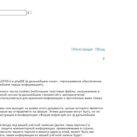
Р
П
а
о
с
и
ш
с
и
к
р
е
н
н
ы
й
п
Регистрация
Вход
о
и
П
с
к
о
и
с
.ru/%2F/f3») и phpBB (в дальнейшем «они», «программное обеспечение
ьнейшем «ваша информация»).
к
нного числа cookies (небольшие текстовые файлы, загружаемые в
ной сессии (в дальнейшем «session-id»), автоматически
 использоваться для хранения информации о прочтённых вами темах,
ко они выходят за рамки этого документа, целью которого является
рые вы отправляете на форум. Этими данными могут быть, но не
трации в конференции «Форум terijoki.spb.ru» (в дальнейшем
 входа под вашей учётной записью (далее «ваш пароль») и
и о защите компьютерной информации, применяемыми в стране,
вателя, вашего пароля и вашего адреса email, может быть как
рать, какая информация из вашей учётной записи будет