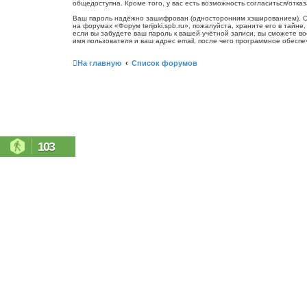
общедоступна. Кроме того, у вас есть возможность согласиться/от
Ваш пароль надёжно зашифрован (односторонним хэшированием). Одна
на форумах «Форум terijoki.spb.ru», пожалуйста, храните его в тайне
если вы забудете ваш пароль к вашей учётной записи, вы сможете 
имя пользователя и ваш адрес email, после чего программное обесп
На главную
Список форумов
103