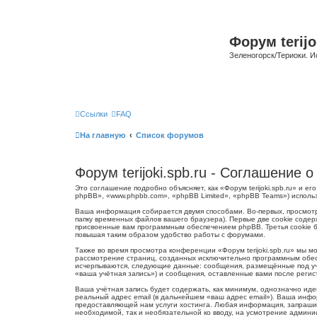
Форум terijo
Зеленогорск/Териоки. И
Ссылки
FAQ
На главную
Список форумов
Форум terijoki.spb.ru - Соглашение
Это соглашение подробно объясняет, как «Форум terijoki.spb.ru» и ег
phpBB», «www.phpbb.com», «phpBB Limited», «phpBB Teams») испол
Ваша информация собирается двумя способами. Во-первых, просмотр
папку временных файлов вашего браузера). Первые две cookie содер
присвоенные вам программным обеспечением phpBB. Третья cookie бу
повышая таким образом удобство работы с форумами.
Также во время просмотра конференции «Форум terijoki.spb.ru» мы 
рассмотрение страниц, созданных исключительно программным обес
исчерпываются, следующие данные: сообщения, размещённые под учё
«ваша учётная запись») и сообщения, оставленные вами после реги
Ваша учётная запись будет содержать, как минимум, однозначно ид
реальный адрес email (в дальнейшем «ваш адрес email»). Ваша инфо
предоставляющей нам услуги хостинга. Любая информация, запрашива
необходимой, так и необязательной ко вводу, на усмотрение админис