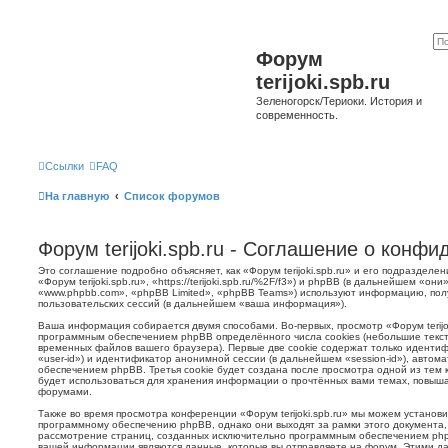
Форум
terijoki.spb.ru
Зеленогорск/Териоки. История и
современность.
Ссылки
FAQ
На главную
Список форумов
Форум terijoki.spb.ru - Соглашение о конф
Это соглашение подробно объясняет, как «Форум terijoki.spb.ru» и его подразделе
«Форум terijoki.spb.ru», «https://terijoki.spb.ru/%2F/f3») и phpBB (в дальнейшем «
«www.phpbb.com», «phpBB Limited», «phpBB Teams») используют информацию, пол
пользовательских сессий (в дальнейшем «ваша информация»).
Ваша информация собирается двумя способами. Во-первых, просмотр «Форум terijok
программным обеспечением phpBB определённого числа cookies (небольшие текст
временных файлов вашего браузера). Первые две cookie содержат только иденти
«user-id») и идентификатор анонимной сессии (в дальнейшем «session-id»), авто
обеспечением phpBB. Третья cookie будет создана после просмотра одной из тем к
будет использоваться для хранения информации о прочтённых вами темах, повыша
форумами.
Также во время просмотра конференции «Форум terijoki.spb.ru» мы можем установи
программному обеспечению phpBB, однако они выходят за рамки этого документа,
рассмотрение страниц, созданных исключительно программным обеспечением ph
вашей информации являются данные, которые вы отправляете на форум. Этими да