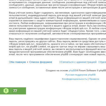
исчерпываются, следующие данные: сообщения, размещённые под учётной запись
сообщения»), данные, указанные при регистрации в конференции «Форум terijoki.s
запись») и сообщения, оставленные вами после регистрации и авторизации (в да
Ваша учётная запись будет содержать, как минимум, однозначно идентифицируем
пользователя»), индивидуальный пароль для входа под вашей учётной записью (д
email (в дальнейшем «ваш адрес email»). Ваша информация из вашей учётной запис
охраняется законами о защите компьютерной информации, применяемыми в стран
хостинга. Любая информация, запрашиваемая при регистрации в конференции «Фору
имени пользователя, вашего пароля и вашего адреса email, может быть как необхо
на усмотрение администрации конференции «Форум terijoki.spb.ru». В любом случа
какая информация из вашей учётной записи будет общедоступна. Кроме того, у вас
отказаться от получения сообщений, автоматически сгенерированных программн
Ваш пароль надёжно зашифрован (односторонним хэшированием). Однако не реко
пароль, регистрируясь на других сайтах. Ваш пароль является средством доступа 
«Форум terijoki.spb.ru», пожалуйста, храните его в тайне, ни при каких обстоятел
terijoki.spb.ru», ни phpBB Limited, ни другое третье лицо не вправе спрашивать ваш
ваш пароль к вашей учётной записи, вы сможете воспользоваться функцией восст
предусмотренной программным обеспечением phpBB. Вам будет необходимо ввест
email, после чего программное обеспечение phpBB сгенерирует вам новый пароль 
На главную
Список форумов
Связаться с администрацией
Удал
Создано на основе
phpBB
® Forum Software © phpBB
Русская поддержка phpBB
Конфиденциальность
|
Правила
77