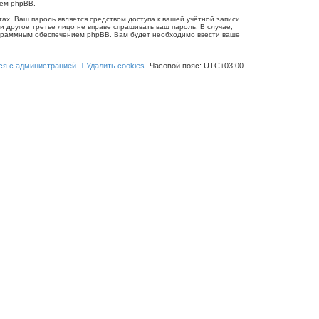
ием phpBB.
ах. Ваш пароль является средством доступа к вашей учётной записи
 ни другое третье лицо не вправе спрашивать ваш пароль. В случае,
рограммным обеспечением phpBB. Вам будет необходимо ввести ваше
ся с администрацией
Удалить cookies
Часовой пояс:
UTC+03:00