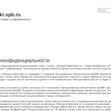
ki.spb.ru
стория и современность.
 о конфиденциальности
о подразделения (в дальнейшем «мы», «наш», «Форум terijoki.spb.ru», «https://terijoki.spb
ьзуют информацию, полученную во время любой из ваших пользовательских сессий (в дал
 «Форум terijoki.spb.ru» приведёт к созданию программным обеспечением phpBB определё
жат только идентификатор пользователя (в дальнейшем «user-id») и идентификатор аноним
дет создана после просмотра одной из тем конференции «Форум terijoki.spb.ru» и будет
можем установить cookies, внешние по отношению к программному обеспечению phpBB, одна
печением phpBB. Вторым источником получения вашей информации являются данные, кото
тной записью Гостя (в дальнейшем «анонимные сообщения»), данные, указанные при регис
страции и авторизации (в дальнейшем «ваши сообщения»).
ентифицируемое имя (в дальнейшем «ваше имя пользователя»), индивидуальный пароль для
рмация из вашей учётной записи на форумах «Форум terijoki.spb.ru» охраняется законам
емая при регистрации в конференции «Форум terijoki.spb.ru», кроме вашего имени пользо
трации конференции «Форум terijoki.spb.ru». В любом случае у вас есть возможность выб