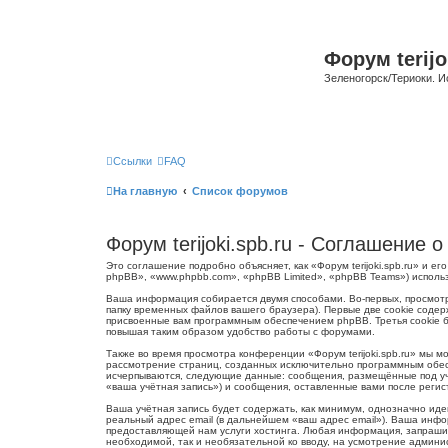
Форум terijo
Зеленогорск/Териоки. И
Ссылки
FAQ
На главную
Список форумов
Форум terijoki.spb.ru - Соглашение
Это соглашение подробно объясняет, как «Форум terijoki.spb.ru» и ег
phpBB», «www.phpbb.com», «phpBB Limited», «phpBB Teams») испол
Ваша информация собирается двумя способами. Во-первых, просмотр
папку временных файлов вашего браузера). Первые две cookie содер
присвоенные вам программным обеспечением phpBB. Третья cookie бу
повышая таким образом удобство работы с форумами.
Также во время просмотра конференции «Форум terijoki.spb.ru» мы 
рассмотрение страниц, созданных исключительно программным обес
исчерпываются, следующие данные: сообщения, размещённые под учё
«ваша учётная запись») и сообщения, оставленные вами после реги
Ваша учётная запись будет содержать, как минимум, однозначно ид
реальный адрес email (в дальнейшем «ваш адрес email»). Ваша инфо
предоставляющей нам услуги хостинга. Любая информация, запрашива
необходимой, так и необязательной ко вводу, на усмотрение админис