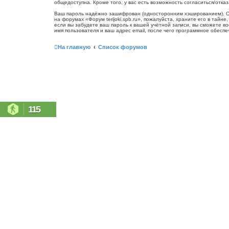
общедоступна. Кроме того, у вас есть возможность согласиться/от
Ваш пароль надёжно зашифрован (односторонним хэшированием). Одна
на форумах «Форум terijoki.spb.ru», пожалуйста, храните его в тайне
если вы забудете ваш пароль к вашей учётной записи, вы сможете 
имя пользователя и ваш адрес email, после чего программное обесп
На главную
Список форумов
115