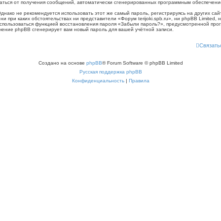
казаться от получения сообщений, автоматически сгенерированных программным обеспечен
ко не рекомендуется использовать этот же самый пароль, регистрируясь на других сайт
, ни при каких обстоятельствах ни представители «Форум terijoki.spb.ru», ни phpBB Limited,
воспользоваться функцией восстановления пароля «Забыли пароль?», предусмотренной п
ечение phpBB сгенерирует вам новый пароль для вашей учётной записи.
Связать
Создано на основе
phpBB
® Forum Software © phpBB Limited
Русская поддержка phpBB
Конфиденциальность
|
Правила