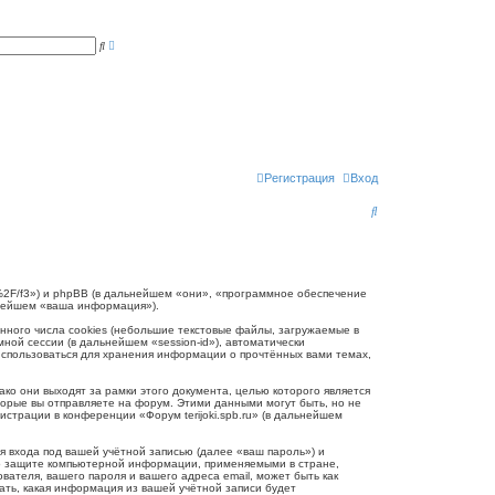
Р
П
а
о
с
и
ш
с
и
к
р
е
н
н
ы
й
п
Регистрация
Вход
о
и
П
с
к
о
и
с
.ru/%2F/f3») и phpBB (в дальнейшем «они», «программное обеспечение
ьнейшем «ваша информация»).
к
нного числа cookies (небольшие текстовые файлы, загружаемые в
ной сессии (в дальнейшем «session-id»), автоматически
 использоваться для хранения информации о прочтённых вами темах,
ко они выходят за рамки этого документа, целью которого является
рые вы отправляете на форум. Этими данными могут быть, но не
трации в конференции «Форум terijoki.spb.ru» (в дальнейшем
 входа под вашей учётной записью (далее «ваш пароль») и
и о защите компьютерной информации, применяемыми в стране,
вателя, вашего пароля и вашего адреса email, может быть как
рать, какая информация из вашей учётной записи будет