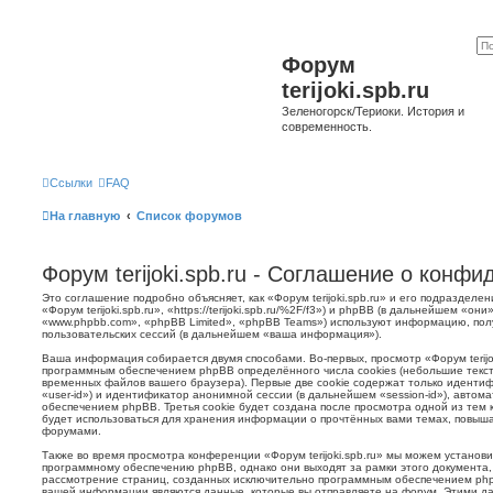
Форум
terijoki.spb.ru
Зеленогорск/Териоки. История и
современность.
Ссылки
FAQ
На главную
Список форумов
Форум terijoki.spb.ru - Соглашение о конф
Это соглашение подробно объясняет, как «Форум terijoki.spb.ru» и его подразделе
«Форум terijoki.spb.ru», «https://terijoki.spb.ru/%2F/f3») и phpBB (в дальнейшем «
«www.phpbb.com», «phpBB Limited», «phpBB Teams») используют информацию, пол
пользовательских сессий (в дальнейшем «ваша информация»).
Ваша информация собирается двумя способами. Во-первых, просмотр «Форум terijok
программным обеспечением phpBB определённого числа cookies (небольшие текст
временных файлов вашего браузера). Первые две cookie содержат только иденти
«user-id») и идентификатор анонимной сессии (в дальнейшем «session-id»), авто
обеспечением phpBB. Третья cookie будет создана после просмотра одной из тем к
будет использоваться для хранения информации о прочтённых вами темах, повыша
форумами.
Также во время просмотра конференции «Форум terijoki.spb.ru» мы можем установи
программному обеспечению phpBB, однако они выходят за рамки этого документа,
рассмотрение страниц, созданных исключительно программным обеспечением ph
вашей информации являются данные, которые вы отправляете на форум. Этими да