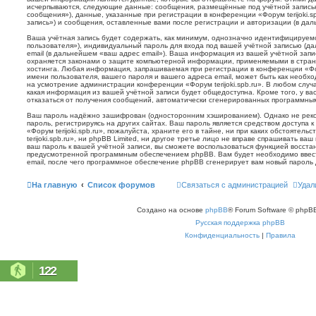
исчерпываются, следующие данные: сообщения, размещённые под учётной запись
сообщения»), данные, указанные при регистрации в конференции «Форум terijoki.s
запись») и сообщения, оставленные вами после регистрации и авторизации (в да
Ваша учётная запись будет содержать, как минимум, однозначно идентифицируем
пользователя»), индивидуальный пароль для входа под вашей учётной записью (д
email (в дальнейшем «ваш адрес email»). Ваша информация из вашей учётной запис
охраняется законами о защите компьютерной информации, применяемыми в стран
хостинга. Любая информация, запрашиваемая при регистрации в конференции «Фору
имени пользователя, вашего пароля и вашего адреса email, может быть как необхо
на усмотрение администрации конференции «Форум terijoki.spb.ru». В любом случа
какая информация из вашей учётной записи будет общедоступна. Кроме того, у вас
отказаться от получения сообщений, автоматически сгенерированных программн
Ваш пароль надёжно зашифрован (односторонним хэшированием). Однако не реко
пароль, регистрируясь на других сайтах. Ваш пароль является средством доступа 
«Форум terijoki.spb.ru», пожалуйста, храните его в тайне, ни при каких обстоятел
terijoki.spb.ru», ни phpBB Limited, ни другое третье лицо не вправе спрашивать ваш
ваш пароль к вашей учётной записи, вы сможете воспользоваться функцией восст
предусмотренной программным обеспечением phpBB. Вам будет необходимо ввест
email, после чего программное обеспечение phpBB сгенерирует вам новый пароль 
На главную
Список форумов
Связаться с администрацией
Удал
Создано на основе
phpBB
® Forum Software © phpBB
Русская поддержка phpBB
Конфиденциальность
|
Правила
122