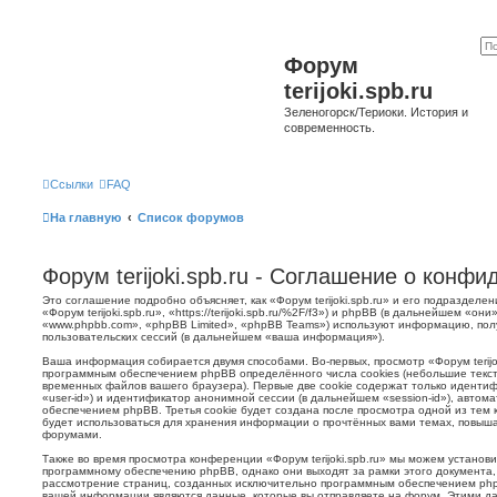
Форум
terijoki.spb.ru
Зеленогорск/Териоки. История и
современность.
Ссылки
FAQ
На главную
Список форумов
Форум terijoki.spb.ru - Соглашение о конф
Это соглашение подробно объясняет, как «Форум terijoki.spb.ru» и его подразделе
«Форум terijoki.spb.ru», «https://terijoki.spb.ru/%2F/f3») и phpBB (в дальнейшем «
«www.phpbb.com», «phpBB Limited», «phpBB Teams») используют информацию, пол
пользовательских сессий (в дальнейшем «ваша информация»).
Ваша информация собирается двумя способами. Во-первых, просмотр «Форум terijok
программным обеспечением phpBB определённого числа cookies (небольшие текст
временных файлов вашего браузера). Первые две cookie содержат только иденти
«user-id») и идентификатор анонимной сессии (в дальнейшем «session-id»), авто
обеспечением phpBB. Третья cookie будет создана после просмотра одной из тем к
будет использоваться для хранения информации о прочтённых вами темах, повыша
форумами.
Также во время просмотра конференции «Форум terijoki.spb.ru» мы можем установи
программному обеспечению phpBB, однако они выходят за рамки этого документа,
рассмотрение страниц, созданных исключительно программным обеспечением ph
вашей информации являются данные, которые вы отправляете на форум. Этими да