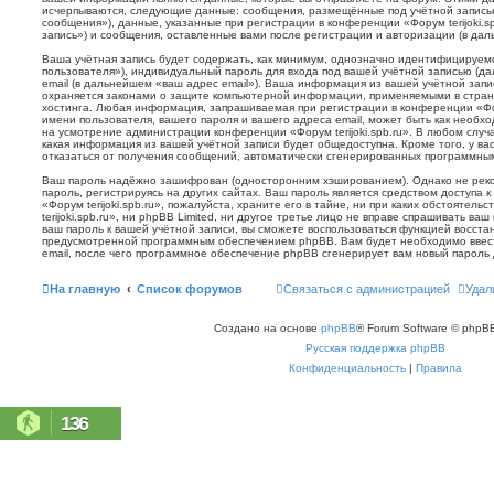
исчерпываются, следующие данные: сообщения, размещённые под учётной запись
сообщения»), данные, указанные при регистрации в конференции «Форум terijoki.s
запись») и сообщения, оставленные вами после регистрации и авторизации (в да
Ваша учётная запись будет содержать, как минимум, однозначно идентифицируем
пользователя»), индивидуальный пароль для входа под вашей учётной записью (д
email (в дальнейшем «ваш адрес email»). Ваша информация из вашей учётной запис
охраняется законами о защите компьютерной информации, применяемыми в стран
хостинга. Любая информация, запрашиваемая при регистрации в конференции «Фору
имени пользователя, вашего пароля и вашего адреса email, может быть как необхо
на усмотрение администрации конференции «Форум terijoki.spb.ru». В любом случа
какая информация из вашей учётной записи будет общедоступна. Кроме того, у вас
отказаться от получения сообщений, автоматически сгенерированных программн
Ваш пароль надёжно зашифрован (односторонним хэшированием). Однако не реко
пароль, регистрируясь на других сайтах. Ваш пароль является средством доступа 
«Форум terijoki.spb.ru», пожалуйста, храните его в тайне, ни при каких обстоятел
terijoki.spb.ru», ни phpBB Limited, ни другое третье лицо не вправе спрашивать ваш
ваш пароль к вашей учётной записи, вы сможете воспользоваться функцией восст
предусмотренной программным обеспечением phpBB. Вам будет необходимо ввест
email, после чего программное обеспечение phpBB сгенерирует вам новый пароль 
На главную
Список форумов
Связаться с администрацией
Удал
Создано на основе
phpBB
® Forum Software © phpBB
Русская поддержка phpBB
Конфиденциальность
|
Правила
136