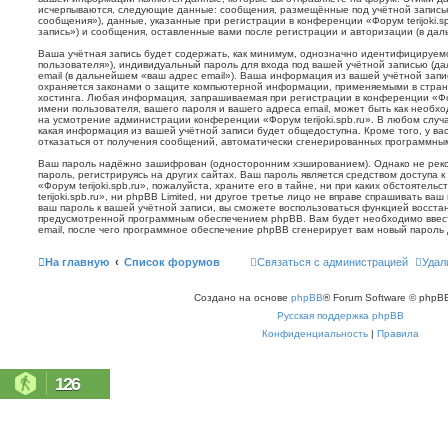
исчерпываются, следующие данные: сообщения, размещённые под учётной запись
сообщения»), данные, указанные при регистрации в конференции «Форум terijoki.s
запись») и сообщения, оставленные вами после регистрации и авторизации (в да
Ваша учётная запись будет содержать, как минимум, однозначно идентифицируем
пользователя»), индивидуальный пароль для входа под вашей учётной записью (д
email (в дальнейшем «ваш адрес email»). Ваша информация из вашей учётной запис
охраняется законами о защите компьютерной информации, применяемыми в стран
хостинга. Любая информация, запрашиваемая при регистрации в конференции «Фору
имени пользователя, вашего пароля и вашего адреса email, может быть как необхо
на усмотрение администрации конференции «Форум terijoki.spb.ru». В любом случа
какая информация из вашей учётной записи будет общедоступна. Кроме того, у вас
отказаться от получения сообщений, автоматически сгенерированных программн
Ваш пароль надёжно зашифрован (односторонним хэшированием). Однако не реко
пароль, регистрируясь на других сайтах. Ваш пароль является средством доступа 
«Форум terijoki.spb.ru», пожалуйста, храните его в тайне, ни при каких обстоятел
terijoki.spb.ru», ни phpBB Limited, ни другое третье лицо не вправе спрашивать ваш
ваш пароль к вашей учётной записи, вы сможете воспользоваться функцией восст
предусмотренной программным обеспечением phpBB. Вам будет необходимо ввест
email, после чего программное обеспечение phpBB сгенерирует вам новый пароль 
На главную
Список форумов
Связаться с администрацией
Удал
Создано на основе
phpBB
® Forum Software © phpBB
Русская поддержка phpBB
Конфиденциальность
|
Правила
126