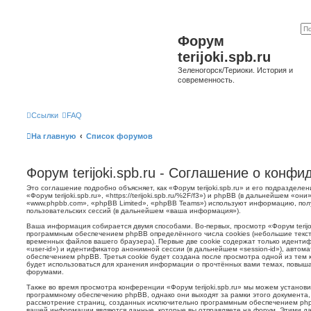
Форум
terijoki.spb.ru
Зеленогорск/Териоки. История и
современность.
Ссылки
FAQ
На главную
Список форумов
Форум terijoki.spb.ru - Соглашение о конф
Это соглашение подробно объясняет, как «Форум terijoki.spb.ru» и его подразделе
«Форум terijoki.spb.ru», «https://terijoki.spb.ru/%2F/f3») и phpBB (в дальнейшем «
«www.phpbb.com», «phpBB Limited», «phpBB Teams») используют информацию, пол
пользовательских сессий (в дальнейшем «ваша информация»).
Ваша информация собирается двумя способами. Во-первых, просмотр «Форум terijok
программным обеспечением phpBB определённого числа cookies (небольшие текст
временных файлов вашего браузера). Первые две cookie содержат только иденти
«user-id») и идентификатор анонимной сессии (в дальнейшем «session-id»), авто
обеспечением phpBB. Третья cookie будет создана после просмотра одной из тем к
будет использоваться для хранения информации о прочтённых вами темах, повыша
форумами.
Также во время просмотра конференции «Форум terijoki.spb.ru» мы можем установи
программному обеспечению phpBB, однако они выходят за рамки этого документа,
рассмотрение страниц, созданных исключительно программным обеспечением ph
вашей информации являются данные, которые вы отправляете на форум. Этими да