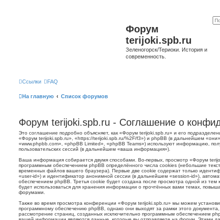
Форум
terijoki.spb.ru
Зеленогорск/Териоки. История и
современность.
Ссылки
FAQ
На главную
Список форумов
Форум terijoki.spb.ru - Соглашение о конф
Это соглашение подробно объясняет, как «Форум terijoki.spb.ru» и его подразделе
«Форум terijoki.spb.ru», «https://terijoki.spb.ru/%2F/f3») и phpBB (в дальнейшем «
«www.phpbb.com», «phpBB Limited», «phpBB Teams») используют информацию, пол
пользовательских сессий (в дальнейшем «ваша информация»).
Ваша информация собирается двумя способами. Во-первых, просмотр «Форум terijok
программным обеспечением phpBB определённого числа cookies (небольшие текст
временных файлов вашего браузера). Первые две cookie содержат только иденти
«user-id») и идентификатор анонимной сессии (в дальнейшем «session-id»), авто
обеспечением phpBB. Третья cookie будет создана после просмотра одной из тем к
будет использоваться для хранения информации о прочтённых вами темах, повыша
форумами.
Также во время просмотра конференции «Форум terijoki.spb.ru» мы можем установи
программному обеспечению phpBB, однако они выходят за рамки этого документа,
рассмотрение страниц, созданных исключительно программным обеспечением ph
вашей информации являются данные, которые вы отправляете на форум. Этими да