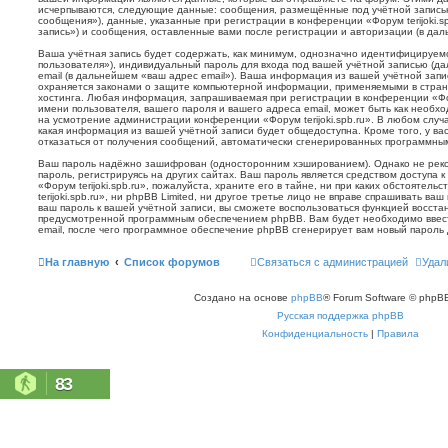
исчерпываются, следующие данные: сообщения, размещённые под учётной запись
сообщения»), данные, указанные при регистрации в конференции «Форум terijoki.s
запись») и сообщения, оставленные вами после регистрации и авторизации (в да
Ваша учётная запись будет содержать, как минимум, однозначно идентифицируем
пользователя»), индивидуальный пароль для входа под вашей учётной записью (д
email (в дальнейшем «ваш адрес email»). Ваша информация из вашей учётной запис
охраняется законами о защите компьютерной информации, применяемыми в стран
хостинга. Любая информация, запрашиваемая при регистрации в конференции «Фору
имени пользователя, вашего пароля и вашего адреса email, может быть как необхо
на усмотрение администрации конференции «Форум terijoki.spb.ru». В любом случа
какая информация из вашей учётной записи будет общедоступна. Кроме того, у вас
отказаться от получения сообщений, автоматически сгенерированных программн
Ваш пароль надёжно зашифрован (односторонним хэшированием). Однако не реко
пароль, регистрируясь на других сайтах. Ваш пароль является средством доступа 
«Форум terijoki.spb.ru», пожалуйста, храните его в тайне, ни при каких обстоятел
terijoki.spb.ru», ни phpBB Limited, ни другое третье лицо не вправе спрашивать ваш
ваш пароль к вашей учётной записи, вы сможете воспользоваться функцией восст
предусмотренной программным обеспечением phpBB. Вам будет необходимо ввест
email, после чего программное обеспечение phpBB сгенерирует вам новый пароль 
На главную
Список форумов
Связаться с администрацией
Удал
Создано на основе
phpBB
® Forum Software © phpBB
Русская поддержка phpBB
Конфиденциальность
|
Правила
83