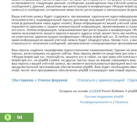
исчерпываются, следующие данные: сообщения, размещённые под учётной запись
сообщения»), данные, указанные при регистрации в конференции «Форум terijoki.s
запись») и сообщения, оставленные вами после регистрации и авторизации (в да
Ваша учётная запись будет содержать, как минимум, однозначно идентифицируем
пользователя»), индивидуальный пароль для входа под вашей учётной записью (д
email (в дальнейшем «ваш адрес email»). Ваша информация из вашей учётной запис
охраняется законами о защите компьютерной информации, применяемыми в стран
хостинга. Любая информация, запрашиваемая при регистрации в конференции «Фору
имени пользователя, вашего пароля и вашего адреса email, может быть как необхо
на усмотрение администрации конференции «Форум terijoki.spb.ru». В любом случа
какая информация из вашей учётной записи будет общедоступна. Кроме того, у вас
отказаться от получения сообщений, автоматически сгенерированных программн
Ваш пароль надёжно зашифрован (односторонним хэшированием). Однако не реко
пароль, регистрируясь на других сайтах. Ваш пароль является средством доступа 
«Форум terijoki.spb.ru», пожалуйста, храните его в тайне, ни при каких обстоятел
terijoki.spb.ru», ни phpBB Limited, ни другое третье лицо не вправе спрашивать ваш
ваш пароль к вашей учётной записи, вы сможете воспользоваться функцией восст
предусмотренной программным обеспечением phpBB. Вам будет необходимо ввест
email, после чего программное обеспечение phpBB сгенерирует вам новый пароль 
На главную
Список форумов
Связаться с администрацией
Удал
Создано на основе
phpBB
® Forum Software © phpBB
Русская поддержка phpBB
Конфиденциальность
|
Правила
94