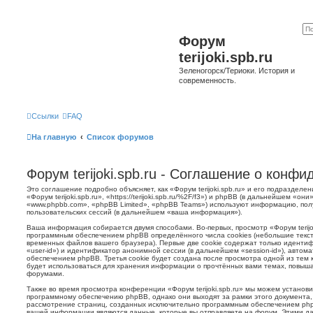
Форум
terijoki.spb.ru
Зеленогорск/Териоки. История и
современность.
Ссылки
FAQ
На главную
Список форумов
Форум terijoki.spb.ru - Соглашение о конф
Это соглашение подробно объясняет, как «Форум terijoki.spb.ru» и его подразделе
«Форум terijoki.spb.ru», «https://terijoki.spb.ru/%2F/f3») и phpBB (в дальнейшем «
«www.phpbb.com», «phpBB Limited», «phpBB Teams») используют информацию, пол
пользовательских сессий (в дальнейшем «ваша информация»).
Ваша информация собирается двумя способами. Во-первых, просмотр «Форум terijok
программным обеспечением phpBB определённого числа cookies (небольшие текст
временных файлов вашего браузера). Первые две cookie содержат только иденти
«user-id») и идентификатор анонимной сессии (в дальнейшем «session-id»), авто
обеспечением phpBB. Третья cookie будет создана после просмотра одной из тем к
будет использоваться для хранения информации о прочтённых вами темах, повыша
форумами.
Также во время просмотра конференции «Форум terijoki.spb.ru» мы можем установи
программному обеспечению phpBB, однако они выходят за рамки этого документа,
рассмотрение страниц, созданных исключительно программным обеспечением ph
вашей информации являются данные, которые вы отправляете на форум. Этими да