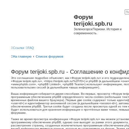
Форум
terijoki.spb.ru
Зеленогорск/Териоки. История и
современность.
Ссылки
FAQ
На главную
Список форумов
Форум terijoki.spb.ru - Соглашение о конф
Это соглашение подробно объясняет, как «Форум terijoki.spb.ru» и его подразделе
«Форум terijoki.spb.ru», «https://terijoki.spb.ru/%2F/f3») и phpBB (в дальнейшем «
«www.phpbb.com», «phpBB Limited», «phpBB Teams») используют информацию, пол
пользовательских сессий (в дальнейшем «ваша информация»).
Ваша информация собирается двумя способами. Во-первых, просмотр «Форум terijok
программным обеспечением phpBB определённого числа cookies (небольшие текст
временных файлов вашего браузера). Первые две cookie содержат только иденти
«user-id») и идентификатор анонимной сессии (в дальнейшем «session-id»), авто
обеспечением phpBB. Третья cookie будет создана после просмотра одной из тем к
будет использоваться для хранения информации о прочтённых вами темах, повыша
форумами.
Также во время просмотра конференции «Форум terijoki.spb.ru» мы можем установи
программному обеспечению phpBB, однако они выходят за рамки этого документа,
рассмотрение страниц, созданных исключительно программным обеспечением ph
вашей информации являются данные, которые вы отправляете на форум. Этими да