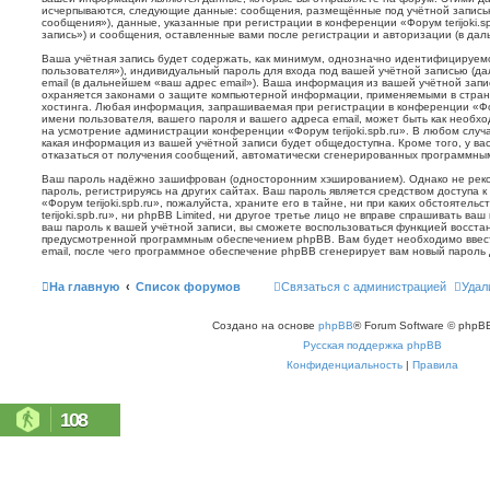
исчерпываются, следующие данные: сообщения, размещённые под учётной запись
сообщения»), данные, указанные при регистрации в конференции «Форум terijoki.s
запись») и сообщения, оставленные вами после регистрации и авторизации (в да
Ваша учётная запись будет содержать, как минимум, однозначно идентифицируем
пользователя»), индивидуальный пароль для входа под вашей учётной записью (д
email (в дальнейшем «ваш адрес email»). Ваша информация из вашей учётной запис
охраняется законами о защите компьютерной информации, применяемыми в стран
хостинга. Любая информация, запрашиваемая при регистрации в конференции «Фору
имени пользователя, вашего пароля и вашего адреса email, может быть как необхо
на усмотрение администрации конференции «Форум terijoki.spb.ru». В любом случа
какая информация из вашей учётной записи будет общедоступна. Кроме того, у вас
отказаться от получения сообщений, автоматически сгенерированных программн
Ваш пароль надёжно зашифрован (односторонним хэшированием). Однако не реко
пароль, регистрируясь на других сайтах. Ваш пароль является средством доступа 
«Форум terijoki.spb.ru», пожалуйста, храните его в тайне, ни при каких обстоятел
terijoki.spb.ru», ни phpBB Limited, ни другое третье лицо не вправе спрашивать ваш
ваш пароль к вашей учётной записи, вы сможете воспользоваться функцией восст
предусмотренной программным обеспечением phpBB. Вам будет необходимо ввест
email, после чего программное обеспечение phpBB сгенерирует вам новый пароль 
На главную
Список форумов
Связаться с администрацией
Удал
Создано на основе
phpBB
® Forum Software © phpBB
Русская поддержка phpBB
Конфиденциальность
|
Правила
108