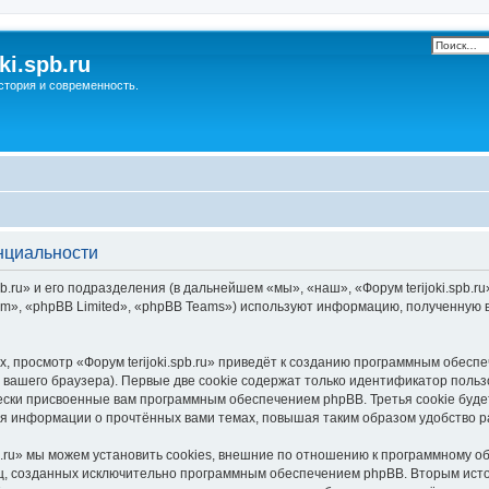
ki.spb.ru
стория и современность.
енциальности
.ru» и его подразделения (в дальнейшем «мы», «наш», «Форум terijoki.spb.ru», 
», «phpBB Limited», «phpBB Teams») используют информацию, полученную во
 просмотр «Форум terijoki.spb.ru» приведёт к созданию программным обесп
вашего браузера). Первые две cookie содержат только идентификатор польз
чески присвоенные вам программным обеспечением phpBB. Третья cookie буд
ения информации о прочтённых вами темах, повышая таким образом удобство 
b.ru» мы можем установить cookies, внешние по отношению к программному о
иц, созданных исключительно программным обеспечением phpBB. Вторым ис