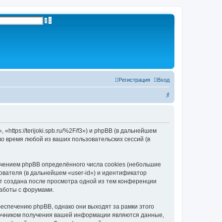
Р
П
а
о
с
и
ш
с
и
к
р
е
н
н
ы
й
п
Регистрация
Вход
о
и
П
с
к
о
и
с
«https://terijoki.spb.ru/%2F/f3») и phpBB (в дальнейшем
 время любой из ваших пользовательских сессий (в
к
ечением phpBB определённого числа cookies (небольшие
ователя (в дальнейшем «user-id») и идентификатор
ет создана после просмотра одной из тем конференции
работы с форумами.
беспечению phpBB, однако они выходят за рамки этого
точником получения вашей информации являются данные,