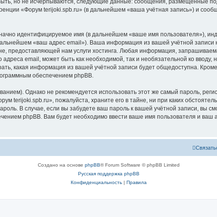
быть, но не исчерпываются, следующие данные: сообщения, размещённые по
енции «Форум terijoki.spb.ru» (в дальнейшем «ваша учётная запись») и соо
означно идентифицируемое имя (в дальнейшем «ваше имя пользователя»), ин
дальнейшем «ваш адрес email»). Ваша информация из вашей учётной записи на
 предоставляющей нам услуги хостинга. Любая информация, запрашиваемая 
о адреса email, может быть как необходимой, так и необязательной ко ввод
ыбрать, какая информация из вашей учётной записи будет общедоступна. Кроме 
рограммным обеспечением phpBB.
ием). Однако не рекомендуется использовать этот же самый пароль, регист
м terijoki.spb.ru», пожалуйста, храните его в тайне, ни при каких обстоятель
 пароль. В случае, если вы забудете ваш пароль к вашей учётной записи, вы
ением phpBB. Вам будет необходимо ввести ваше имя пользователя и ваш а
Связать
Создано на основе
phpBB
® Forum Software © phpBB Limited
Русская поддержка phpBB
Конфиденциальность
|
Правила