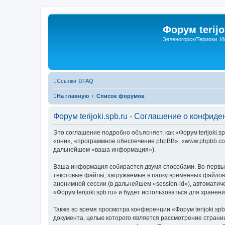
Форум terijo
Зеленогорск/Териоки. И
Ссылки
FAQ
На главную
Список форумов
Форум terijoki.spb.ru - Соглашение о конфид
Это соглашение подробно объясняет, как «Форум terijoki.spb
«они», «программное обеспечение phpBB», «www.phpbb.com
дальнейшем «ваша информация»).
Ваша информация собирается двумя способами. Во-первых,
текстовые файлы, загружаемые в папку временных файлов 
анонимной сессии (в дальнейшем «session-id»), автомати
«Форум terijoki.spb.ru» и будет использоваться для хран
Также во время просмотра конференции «Форум terijoki.sp
документа, целью которого является рассмотрение стран