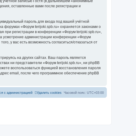
д учётной записью Гостя (в дальнейшем «анонимные
бщения, оставленные вами после регистрации и
дивидуальный пароль для входа под вашей учётной
 форумах «Форум terijoki.spb.ru» охраняется законами о
при регистрации в конференции «Форум terijoki.spb.ru»,
у, на усмотрение администрации конференции «Форум
того, у вас есть возможность согласиться/отказаться от
рируясь на других сайтах. Ваш пароль является
ствах ни представители «Форум terijoki.spb.ru», ни phpBB
 сможете воспользоваться функцией восстановления пароля
дрес email, после чего программное обеспечение phpBB
ся с администрацией
Удалить cookies
Часовой пояс:
UTC+03:00