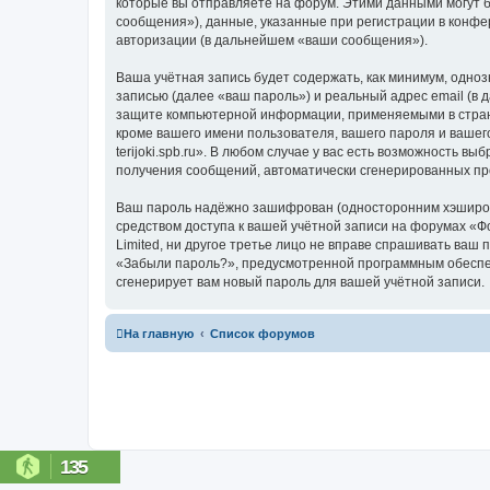
которые вы отправляете на форум. Этими данными могут 
сообщения»), данные, указанные при регистрации в конфер
авторизации (в дальнейшем «ваши сообщения»).
Ваша учётная запись будет содержать, как минимум, одн
записью (далее «ваш пароль») и реальный адрес email (в 
защите компьютерной информации, применяемыми в стране,
кроме вашего имени пользователя, вашего пароля и вашег
terijoki.spb.ru». В любом случае у вас есть возможность в
получения сообщений, автоматически сгенерированных п
Ваш пароль надёжно зашифрован (односторонним хэширован
средством доступа к вашей учётной записи на форумах «Фору
Limited, ни другое третье лицо не вправе спрашивать ваш
«Забыли пароль?», предусмотренной программным обеспеч
сгенерирует вам новый пароль для вашей учётной записи.
На главную
Список форумов
135