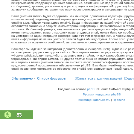
исчерпываются, следующие данные: сообщения, размещённые под учётной запись
сообщения»), данные, указанные при регистрации в конференции «Форум terijoki.s
запись») и сообщения, оставленные вами после регистрации и авторизации (в да
Ваша учётная запись будет содержать, как минимум, однозначно идентифицируем
пользователя»), индивидуальный пароль для входа под вашей учётной записью (д
email (в дальнейшем «ваш адрес email»). Ваша информация из вашей учётной запис
охраняется законами о защите компьютерной информации, применяемыми в стран
хостинга. Любая информация, запрашиваемая при регистрации в конференции «Фору
имени пользователя, вашего пароля и вашего адреса email, может быть как необхо
на усмотрение администрации конференции «Форум terijoki.spb.ru». В любом случа
какая информация из вашей учётной записи будет общедоступна. Кроме того, у вас
отказаться от получения сообщений, автоматически сгенерированных программн
Ваш пароль надёжно зашифрован (односторонним хэшированием). Однако не реко
пароль, регистрируясь на других сайтах. Ваш пароль является средством доступа 
«Форум terijoki.spb.ru», пожалуйста, храните его в тайне, ни при каких обстоятел
terijoki.spb.ru», ни phpBB Limited, ни другое третье лицо не вправе спрашивать ваш
ваш пароль к вашей учётной записи, вы сможете воспользоваться функцией восст
предусмотренной программным обеспечением phpBB. Вам будет необходимо ввест
email, после чего программное обеспечение phpBB сгенерирует вам новый пароль 
На главную
Список форумов
Связаться с администрацией
Удал
Создано на основе
phpBB
® Forum Software © phpBB
Русская поддержка phpBB
Конфиденциальность
|
Правила
83