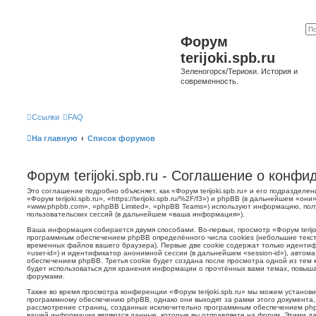
Форум
terijoki.spb.ru
Зеленогорск/Териоки. История и
современность.
Ссылки
FAQ
На главную
Список форумов
Форум terijoki.spb.ru - Соглашение о конф
Это соглашение подробно объясняет, как «Форум terijoki.spb.ru» и его подразделе
«Форум terijoki.spb.ru», «https://terijoki.spb.ru/%2F/f3») и phpBB (в дальнейшем «
«www.phpbb.com», «phpBB Limited», «phpBB Teams») используют информацию, пол
пользовательских сессий (в дальнейшем «ваша информация»).
Ваша информация собирается двумя способами. Во-первых, просмотр «Форум terijok
программным обеспечением phpBB определённого числа cookies (небольшие текст
временных файлов вашего браузера). Первые две cookie содержат только иденти
«user-id») и идентификатор анонимной сессии (в дальнейшем «session-id»), авто
обеспечением phpBB. Третья cookie будет создана после просмотра одной из тем к
будет использоваться для хранения информации о прочтённых вами темах, повыша
форумами.
Также во время просмотра конференции «Форум terijoki.spb.ru» мы можем установи
программному обеспечению phpBB, однако они выходят за рамки этого документа,
рассмотрение страниц, созданных исключительно программным обеспечением ph
вашей информации являются данные, которые вы отправляете на форум. Этими да