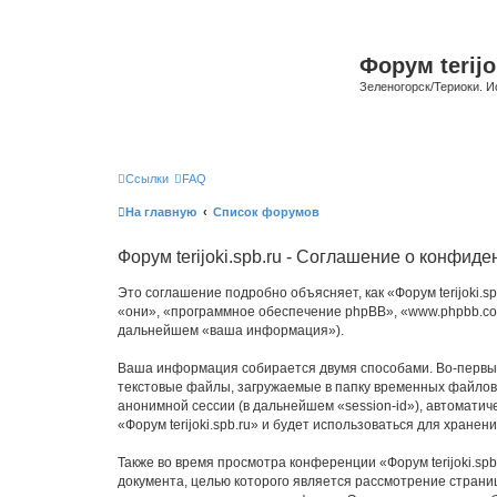
Форум terijo
Зеленогорск/Териоки. И
Ссылки
FAQ
На главную
Список форумов
Форум terijoki.spb.ru - Соглашение о конфид
Это соглашение подробно объясняет, как «Форум terijoki.spb
«они», «программное обеспечение phpBB», «www.phpbb.com
дальнейшем «ваша информация»).
Ваша информация собирается двумя способами. Во-первых,
текстовые файлы, загружаемые в папку временных файлов 
анонимной сессии (в дальнейшем «session-id»), автомати
«Форум terijoki.spb.ru» и будет использоваться для хран
Также во время просмотра конференции «Форум terijoki.sp
документа, целью которого является рассмотрение стран