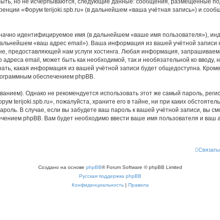
быть, но не исчерпываются, следующие данные: сообщения, размещённые по
енции «Форум terijoki.spb.ru» (в дальнейшем «ваша учётная запись») и соо
означно идентифицируемое имя (в дальнейшем «ваше имя пользователя»), ин
дальнейшем «ваш адрес email»). Ваша информация из вашей учётной записи на
 предоставляющей нам услуги хостинга. Любая информация, запрашиваемая 
о адреса email, может быть как необходимой, так и необязательной ко ввод
ыбрать, какая информация из вашей учётной записи будет общедоступна. Кроме 
рограммным обеспечением phpBB.
ием). Однако не рекомендуется использовать этот же самый пароль, регист
м terijoki.spb.ru», пожалуйста, храните его в тайне, ни при каких обстоятель
 пароль. В случае, если вы забудете ваш пароль к вашей учётной записи, вы
ением phpBB. Вам будет необходимо ввести ваше имя пользователя и ваш а
Связать
Создано на основе
phpBB
® Forum Software © phpBB Limited
Русская поддержка phpBB
Конфиденциальность
|
Правила