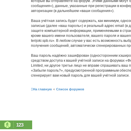
которые вы отправляете на форум. Этими данными могут 
сообщения»), данные, указанные при регистрации в конфер
авторизации (в дальнейшем «ваши сообщения»).
Ваша учётная запись будет содержать, как минимум, одн
записью (далее «ваш пароль») и реальный адрес email (в 
защите компьютерной информации, применяемыми в стране,
кроме вашего имени пользователя, вашего пароля и вашег
terijoki.spb.ru». В любом случае у вас есть возможность в
получения сообщений, автоматически сгенерированных п
Ваш пароль надёжно зашифрован (односторонним хэширован
средством доступа к вашей учётной записи на форумах «Фору
Limited, ни другое третье лицо не вправе спрашивать ваш
«Забыли пароль?», предусмотренной программным обеспеч
сгенерирует вам новый пароль для вашей учётной записи.
На главную
Список форумов
123