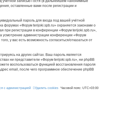
д учётной записью Гостя (в дальнейшем «анонимные
бщения, оставленные вами после регистрации и
дивидуальный пароль для входа под вашей учётной
 форумах «Форум terijoki.spb.ru» охраняется законами о
при регистрации в конференции «Форум terijoki.spb.ru»,
у, на усмотрение администрации конференции «Форум
того, у вас есть возможность согласиться/отказаться от
рируясь на других сайтах. Ваш пароль является
ствах ни представители «Форум terijoki.spb.ru», ни phpBB
 сможете воспользоваться функцией восстановления пароля
дрес email, после чего программное обеспечение phpBB
ся с администрацией
Удалить cookies
Часовой пояс:
UTC+03:00