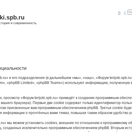
Поис
Ра
ki.spb.ru
стория и современность.
енциальности
.ru» и его подразделения (в дальнейшем «мы», «наш», «Форум terijoki.spb.ru», 
», «phpBB Limited», «phpBB Teams») используют информацию, полученную во
 просмотр «Форум terijoki.spb.ru» приведёт к созданию программным обесп
вашего браузера). Первые две cookie содержат только идентификатор польз
чески присвоенные вам программным обеспечением phpBB. Третья cookie буд
ения информации о прочтённых вами темах, повышая таким образом удобство 
b.ru» мы можем установить cookies, внешние по отношению к программному о
иц, созданных исключительно программным обеспечением phpBB. Вторым ис