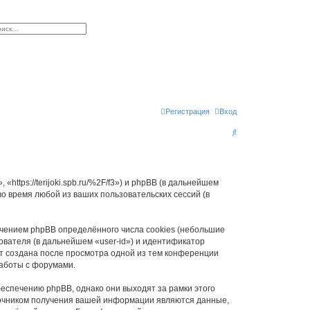
к
сширенный поиск
Регистрация
Вход
П
о
и
с
«https://terijoki.spb.ru/%2F/f3») и phpBB (в дальнейшем
 время любой из ваших пользовательских сессий (в
к
ечением phpBB определённого числа cookies (небольшие
ователя (в дальнейшем «user-id») и идентификатор
ет создана после просмотра одной из тем конференции
работы с форумами.
беспечению phpBB, однако они выходят за рамки этого
точником получения вашей информации являются данные,