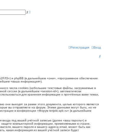
Р
П
а
о
с
и
ш
с
и
к
р
е
н
н
ы
й
п
Регистрация
Вход
о
и
П
с
к
о
и
с
.ru/%2F/f3») и phpBB (в дальнейшем «они», «программное обеспечение
ьнейшем «ваша информация»).
к
нного числа cookies (небольшие текстовые файлы, загружаемые в
ной сессии (в дальнейшем «session-id»), автоматически
 использоваться для хранения информации о прочтённых вами темах,
ко они выходят за рамки этого документа, целью которого является
рые вы отправляете на форум. Этими данными могут быть, но не
трации в конференции «Форум terijoki.spb.ru» (в дальнейшем
 входа под вашей учётной записью (далее «ваш пароль») и
и о защите компьютерной информации, применяемыми в стране,
вателя, вашего пароля и вашего адреса email, может быть как
рать, какая информация из вашей учётной записи будет