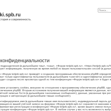
ki.spb.ru
стория и современность.
 о конфиденциальности
о подразделения (в дальнейшем «мы», «наш», «Форум terijoki.spb.ru», «https://terijoki.spb
ьзуют информацию, полученную во время любой из ваших пользовательских сессий (в дал
 «Форум terijoki.spb.ru» приведёт к созданию программным обеспечением phpBB определё
жат только идентификатор пользователя (в дальнейшем «user-id») и идентификатор аноним
дет создана после просмотра одной из тем конференции «Форум terijoki.spb.ru» и будет
можем установить cookies, внешние по отношению к программному обеспечению phpBB, одна
печением phpBB. Вторым источником получения вашей информации являются данные, кото
тной записью Гостя (в дальнейшем «анонимные сообщения»), данные, указанные при регис
страции и авторизации (в дальнейшем «ваши сообщения»).
ентифицируемое имя (в дальнейшем «ваше имя пользователя»), индивидуальный пароль для
рмация из вашей учётной записи на форумах «Форум terijoki.spb.ru» охраняется законам
емая при регистрации в конференции «Форум terijoki.spb.ru», кроме вашего имени пользо
трации конференции «Форум terijoki.spb.ru». В любом случае у вас есть возможность выб