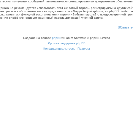
казаться от получения сообщений, автоматически сгенерированных программным обеспечен
ко не рекомендуется использовать этот же самый пароль, регистрируясь на других сайт
, ни при каких обстоятельствах ни представители «Форум terijoki.spb.ru», ни phpBB Limited,
воспользоваться функцией восстановления пароля «Забыли пароль?», предусмотренной п
ечение phpBB сгенерирует вам новый пароль для вашей учётной записи.
Связать
Создано на основе
phpBB
® Forum Software © phpBB Limited
Русская поддержка phpBB
Конфиденциальность
|
Правила