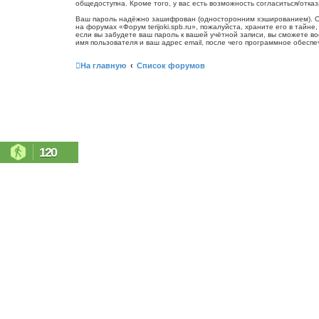
общедоступна. Кроме того, у вас есть возможность согласиться/от
Ваш пароль надёжно зашифрован (односторонним хэшированием). Одна
на форумах «Форум terijoki.spb.ru», пожалуйста, храните его в тайне
если вы забудете ваш пароль к вашей учётной записи, вы сможете 
имя пользователя и ваш адрес email, после чего программное обесп
На главную
Список форумов
120