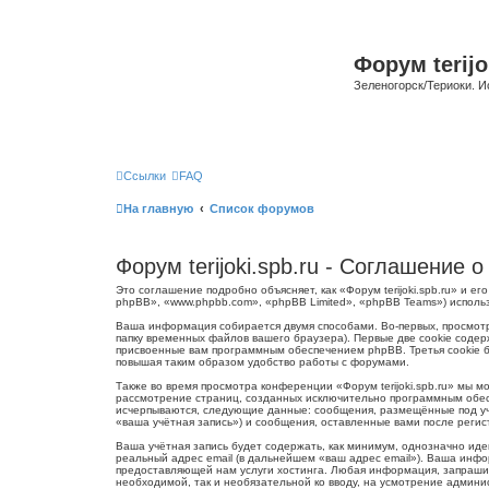
Форум terijo
Зеленогорск/Териоки. И
Ссылки
FAQ
На главную
Список форумов
Форум terijoki.spb.ru - Соглашение
Это соглашение подробно объясняет, как «Форум terijoki.spb.ru» и ег
phpBB», «www.phpbb.com», «phpBB Limited», «phpBB Teams») испол
Ваша информация собирается двумя способами. Во-первых, просмотр
папку временных файлов вашего браузера). Первые две cookie содер
присвоенные вам программным обеспечением phpBB. Третья cookie бу
повышая таким образом удобство работы с форумами.
Также во время просмотра конференции «Форум terijoki.spb.ru» мы 
рассмотрение страниц, созданных исключительно программным обес
исчерпываются, следующие данные: сообщения, размещённые под учё
«ваша учётная запись») и сообщения, оставленные вами после реги
Ваша учётная запись будет содержать, как минимум, однозначно ид
реальный адрес email (в дальнейшем «ваш адрес email»). Ваша инфо
предоставляющей нам услуги хостинга. Любая информация, запрашива
необходимой, так и необязательной ко вводу, на усмотрение админис