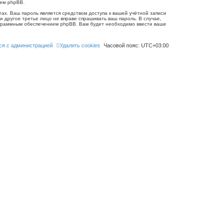
ием phpBB.
ах. Ваш пароль является средством доступа к вашей учётной записи
 ни другое третье лицо не вправе спрашивать ваш пароль. В случае,
рограммным обеспечением phpBB. Вам будет необходимо ввести ваше
ся с администрацией
Удалить cookies
Часовой пояс:
UTC+03:00