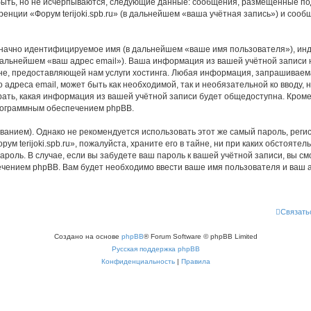
быть, но не исчерпываются, следующие данные: сообщения, размещённые по
енции «Форум terijoki.spb.ru» (в дальнейшем «ваша учётная запись») и соо
означно идентифицируемое имя (в дальнейшем «ваше имя пользователя»), ин
дальнейшем «ваш адрес email»). Ваша информация из вашей учётной записи на
 предоставляющей нам услуги хостинга. Любая информация, запрашиваемая 
о адреса email, может быть как необходимой, так и необязательной ко ввод
ыбрать, какая информация из вашей учётной записи будет общедоступна. Кроме 
рограммным обеспечением phpBB.
ием). Однако не рекомендуется использовать этот же самый пароль, регист
м terijoki.spb.ru», пожалуйста, храните его в тайне, ни при каких обстоятель
 пароль. В случае, если вы забудете ваш пароль к вашей учётной записи, вы
ением phpBB. Вам будет необходимо ввести ваше имя пользователя и ваш а
Связать
Создано на основе
phpBB
® Forum Software © phpBB Limited
Русская поддержка phpBB
Конфиденциальность
|
Правила