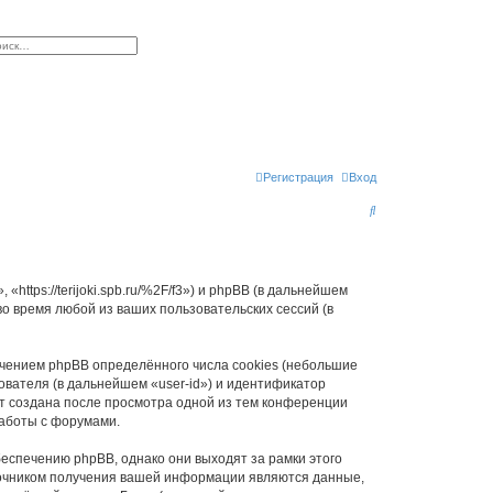
к
сширенный поиск
Регистрация
Вход
П
о
и
с
«https://terijoki.spb.ru/%2F/f3») и phpBB (в дальнейшем
 время любой из ваших пользовательских сессий (в
к
ечением phpBB определённого числа cookies (небольшие
ователя (в дальнейшем «user-id») и идентификатор
ет создана после просмотра одной из тем конференции
работы с форумами.
беспечению phpBB, однако они выходят за рамки этого
точником получения вашей информации являются данные,