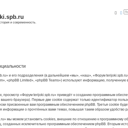
Поис
Ра
ki.spb.ru
стория и современность.
енциальности
.ru» и его подразделения (в дальнейшем «мы», «наш», «Форум terijoki.spb.ru», 
», «phpBB Limited», «phpBB Teams») используют информацию, полученную во
 просмотр «Форум terijoki.spb.ru» приведёт к созданию программным обесп
вашего браузера). Первые две cookie содержат только идентификатор польз
чески присвоенные вам программным обеспечением phpBB. Третья cookie буд
ения информации о прочтённых вами темах, повышая таким образом удобство 
b.ru» мы можем установить cookies, внешние по отношению к программному о
иц, созданных исключительно программным обеспечением phpBB. Вторым ис