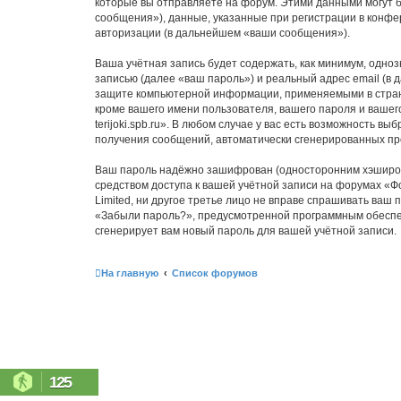
которые вы отправляете на форум. Этими данными могут 
сообщения»), данные, указанные при регистрации в конфер
авторизации (в дальнейшем «ваши сообщения»).
Ваша учётная запись будет содержать, как минимум, одн
записью (далее «ваш пароль») и реальный адрес email (в 
защите компьютерной информации, применяемыми в стране,
кроме вашего имени пользователя, вашего пароля и вашег
terijoki.spb.ru». В любом случае у вас есть возможность в
получения сообщений, автоматически сгенерированных п
Ваш пароль надёжно зашифрован (односторонним хэширован
средством доступа к вашей учётной записи на форумах «Фору
Limited, ни другое третье лицо не вправе спрашивать ваш
«Забыли пароль?», предусмотренной программным обеспеч
сгенерирует вам новый пароль для вашей учётной записи.
На главную
Список форумов
125