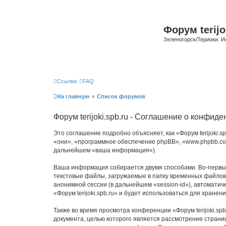
Форум terijo
Зеленогорск/Териоки. И
Ссылки
FAQ
На главную
Список форумов
Форум terijoki.spb.ru - Соглашение о конфид
Это соглашение подробно объясняет, как «Форум terijoki.spb
«они», «программное обеспечение phpBB», «www.phpbb.com
дальнейшем «ваша информация»).
Ваша информация собирается двумя способами. Во-первых,
текстовые файлы, загружаемые в папку временных файлов 
анонимной сессии (в дальнейшем «session-id»), автомати
«Форум terijoki.spb.ru» и будет использоваться для хран
Также во время просмотра конференции «Форум terijoki.sp
документа, целью которого является рассмотрение стран