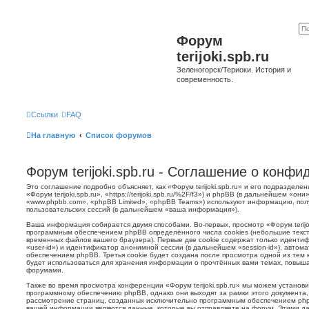
Форум
terijoki.spb.ru
Зеленогорск/Териоки. История и
современность.
Ссылки
FAQ
На главную
Список форумов
Форум terijoki.spb.ru - Соглашение о конф
Это соглашение подробно объясняет, как «Форум terijoki.spb.ru» и его подразделе
«Форум terijoki.spb.ru», «https://terijoki.spb.ru/%2F/f3») и phpBB (в дальнейшем «
«www.phpbb.com», «phpBB Limited», «phpBB Teams») используют информацию, пол
пользовательских сессий (в дальнейшем «ваша информация»).
Ваша информация собирается двумя способами. Во-первых, просмотр «Форум terijok
программным обеспечением phpBB определённого числа cookies (небольшие текст
временных файлов вашего браузера). Первые две cookie содержат только иденти
«user-id») и идентификатор анонимной сессии (в дальнейшем «session-id»), авто
обеспечением phpBB. Третья cookie будет создана после просмотра одной из тем к
будет использоваться для хранения информации о прочтённых вами темах, повыша
форумами.
Также во время просмотра конференции «Форум terijoki.spb.ru» мы можем установи
программному обеспечению phpBB, однако они выходят за рамки этого документа,
рассмотрение страниц, созданных исключительно программным обеспечением ph
вашей информации являются данные, которые вы отправляете на форум. Этими да