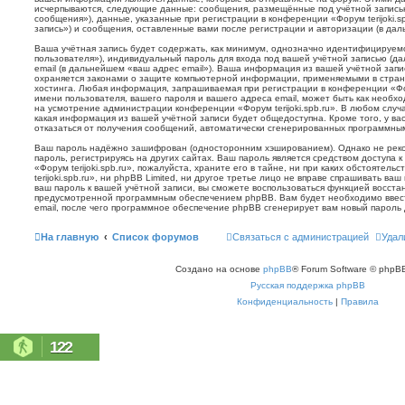
исчерпываются, следующие данные: сообщения, размещённые под учётной запись
сообщения»), данные, указанные при регистрации в конференции «Форум terijoki.s
запись») и сообщения, оставленные вами после регистрации и авторизации (в да
Ваша учётная запись будет содержать, как минимум, однозначно идентифицируем
пользователя»), индивидуальный пароль для входа под вашей учётной записью (д
email (в дальнейшем «ваш адрес email»). Ваша информация из вашей учётной запис
охраняется законами о защите компьютерной информации, применяемыми в стран
хостинга. Любая информация, запрашиваемая при регистрации в конференции «Фору
имени пользователя, вашего пароля и вашего адреса email, может быть как необхо
на усмотрение администрации конференции «Форум terijoki.spb.ru». В любом случа
какая информация из вашей учётной записи будет общедоступна. Кроме того, у вас
отказаться от получения сообщений, автоматически сгенерированных программн
Ваш пароль надёжно зашифрован (односторонним хэшированием). Однако не реко
пароль, регистрируясь на других сайтах. Ваш пароль является средством доступа 
«Форум terijoki.spb.ru», пожалуйста, храните его в тайне, ни при каких обстоятел
terijoki.spb.ru», ни phpBB Limited, ни другое третье лицо не вправе спрашивать ваш
ваш пароль к вашей учётной записи, вы сможете воспользоваться функцией восст
предусмотренной программным обеспечением phpBB. Вам будет необходимо ввест
email, после чего программное обеспечение phpBB сгенерирует вам новый пароль 
На главную
Список форумов
Связаться с администрацией
Удал
Создано на основе
phpBB
® Forum Software © phpBB
Русская поддержка phpBB
Конфиденциальность
|
Правила
122