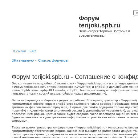
Форум
terijoki.spb.ru
Зеленогорск/Териоки. История и
современность.
Ссылки
FAQ
На главную
Список форумов
Форум terijoki.spb.ru - Соглашение о конф
Это соглашение подробно объясняет, как «Форум terijoki.spb.ru» и его подразделе
«Форум terijoki.spb.ru», «https://terijoki.spb.ru/%2F/f3») и phpBB (в дальнейшем «
«www.phpbb.com», «phpBB Limited», «phpBB Teams») используют информацию, пол
пользовательских сессий (в дальнейшем «ваша информация»).
Ваша информация собирается двумя способами. Во-первых, просмотр «Форум terijok
программным обеспечением phpBB определённого числа cookies (небольшие текст
временных файлов вашего браузера). Первые две cookie содержат только иденти
«user-id») и идентификатор анонимной сессии (в дальнейшем «session-id»), авто
обеспечением phpBB. Третья cookie будет создана после просмотра одной из тем к
будет использоваться для хранения информации о прочтённых вами темах, повыша
форумами.
Также во время просмотра конференции «Форум terijoki.spb.ru» мы можем установи
программному обеспечению phpBB, однако они выходят за рамки этого документа,
рассмотрение страниц, созданных исключительно программным обеспечением ph
вашей информации являются данные, которые вы отправляете на форум. Этими да