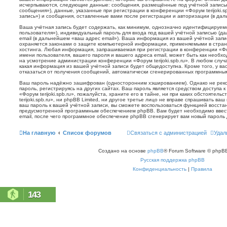
исчерпываются, следующие данные: сообщения, размещённые под учётной запись
сообщения»), данные, указанные при регистрации в конференции «Форум terijoki.s
запись») и сообщения, оставленные вами после регистрации и авторизации (в да
Ваша учётная запись будет содержать, как минимум, однозначно идентифицируем
пользователя»), индивидуальный пароль для входа под вашей учётной записью (д
email (в дальнейшем «ваш адрес email»). Ваша информация из вашей учётной запис
охраняется законами о защите компьютерной информации, применяемыми в стран
хостинга. Любая информация, запрашиваемая при регистрации в конференции «Фору
имени пользователя, вашего пароля и вашего адреса email, может быть как необхо
на усмотрение администрации конференции «Форум terijoki.spb.ru». В любом случа
какая информация из вашей учётной записи будет общедоступна. Кроме того, у вас
отказаться от получения сообщений, автоматически сгенерированных программн
Ваш пароль надёжно зашифрован (односторонним хэшированием). Однако не реко
пароль, регистрируясь на других сайтах. Ваш пароль является средством доступа 
«Форум terijoki.spb.ru», пожалуйста, храните его в тайне, ни при каких обстоятел
terijoki.spb.ru», ни phpBB Limited, ни другое третье лицо не вправе спрашивать ваш
ваш пароль к вашей учётной записи, вы сможете воспользоваться функцией восст
предусмотренной программным обеспечением phpBB. Вам будет необходимо ввест
email, после чего программное обеспечение phpBB сгенерирует вам новый пароль 
На главную
Список форумов
Связаться с администрацией
Удал
Создано на основе
phpBB
® Forum Software © phpBB
Русская поддержка phpBB
Конфиденциальность
|
Правила
143