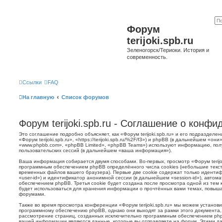
Форум
terijoki.spb.ru
Зеленогорск/Териоки. История и
современность.
Ссылки
FAQ
На главную
Список форумов
Форум terijoki.spb.ru - Соглашение о конф
Это соглашение подробно объясняет, как «Форум terijoki.spb.ru» и его подразделе
«Форум terijoki.spb.ru», «https://terijoki.spb.ru/%2F/f3») и phpBB (в дальнейшем «
«www.phpbb.com», «phpBB Limited», «phpBB Teams») используют информацию, пол
пользовательских сессий (в дальнейшем «ваша информация»).
Ваша информация собирается двумя способами. Во-первых, просмотр «Форум terijok
программным обеспечением phpBB определённого числа cookies (небольшие текст
временных файлов вашего браузера). Первые две cookie содержат только иденти
«user-id») и идентификатор анонимной сессии (в дальнейшем «session-id»), авто
обеспечением phpBB. Третья cookie будет создана после просмотра одной из тем к
будет использоваться для хранения информации о прочтённых вами темах, повыша
форумами.
Также во время просмотра конференции «Форум terijoki.spb.ru» мы можем установи
программному обеспечению phpBB, однако они выходят за рамки этого документа,
рассмотрение страниц, созданных исключительно программным обеспечением ph
вашей информации являются данные, которые вы отправляете на форум. Этими да