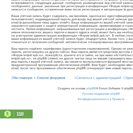
исчерпываются, следующие данные: сообщения, размещённые под учётной запись
сообщения»), данные, указанные при регистрации в конференции «Форум terijoki.s
запись») и сообщения, оставленные вами после регистрации и авторизации (в да
Ваша учётная запись будет содержать, как минимум, однозначно идентифицируем
пользователя»), индивидуальный пароль для входа под вашей учётной записью (д
email (в дальнейшем «ваш адрес email»). Ваша информация из вашей учётной запис
охраняется законами о защите компьютерной информации, применяемыми в стран
хостинга. Любая информация, запрашиваемая при регистрации в конференции «Фору
имени пользователя, вашего пароля и вашего адреса email, может быть как необхо
на усмотрение администрации конференции «Форум terijoki.spb.ru». В любом случа
какая информация из вашей учётной записи будет общедоступна. Кроме того, у вас
отказаться от получения сообщений, автоматически сгенерированных программн
Ваш пароль надёжно зашифрован (односторонним хэшированием). Однако не реко
пароль, регистрируясь на других сайтах. Ваш пароль является средством доступа 
«Форум terijoki.spb.ru», пожалуйста, храните его в тайне, ни при каких обстоятел
terijoki.spb.ru», ни phpBB Limited, ни другое третье лицо не вправе спрашивать ваш
ваш пароль к вашей учётной записи, вы сможете воспользоваться функцией восст
предусмотренной программным обеспечением phpBB. Вам будет необходимо ввест
email, после чего программное обеспечение phpBB сгенерирует вам новый пароль 
На главную
Список форумов
Связаться с администрацией
Удал
Создано на основе
phpBB
® Forum Software © phpBB
Русская поддержка phpBB
Конфиденциальность
|
Правила
118