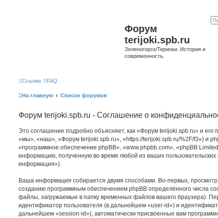
Форум
terijoki.spb.ru
Зеленогорск/Териоки. История и
современность.
Ссылки
FAQ
На главную
Список форумов
Форум terijoki.spb.ru - Соглашение о конфиденциально
Это соглашение подробно объясняет, как «Форум terijoki.spb.ru» и ег
«мы», «наш», «Форум terijoki.spb.ru», «https://terijoki.spb.ru/%2F/f3») и
«программное обеспечение phpBB», «www.phpbb.com», «phpBB Limited
информацию, полученную во время любой из ваших пользовательских
информация»).
Ваша информация собирается двумя способами. Во-первых, просмотр «Ф
созданию программным обеспечением phpBB определённого числа coo
файлы, загружаемые в папку временных файлов вашего браузера). Пер
идентификатор пользователя (в дальнейшем «user-id») и идентификат
дальнейшем «session-id»), автоматически присвоенные вам программ