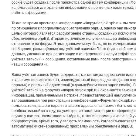
cookie будет создана после просмотра одной из тем конференции «Форум
использоваться для хранения информации о прочтённых вами темах, 
работы с форумами.
Также во время просмотра конференции «Форум terijoki.spb.ru» мы мож
по отношению к программному обеспечению phpBB, однако они выходят
целью которого является рассмотрение страниц, созданных исключи
обеспечением phpBB. Вторым источником получения вашей информац
отправляете на форум. Этими данными могут быть, но не исчерпываю
сообщения, размещённые под учётной записью Гостя (в дальнейшем 
данные, указанные при регистрации в конференции «Форум terijoki.sp
учётная запись») и сообщения, оставленные вами после регистрации 
«ваши сообщения»).
Ваша учётная запись будет содержать, как минимум, однозначно иде
«ваше имя пользователя»), индивидуальный пароль для входа под ва
пароль») и реальный адрес email (в дальнейшем «ваш адрес email»).
учётной записи на форумах «Форум terijoki.spb.ru» охраняется закон
информации, применяемыми в стране, предоставляющей нам услуги х
запрашиваемая при регистрации в конференции «Форум terijoki.spb.ru
пользователя, вашего пароля и вашего адреса email, может быть как н
необязательной ко вводу, на усмотрение администрации конференции «
случае у вас есть возможность выбрать, какая информация из вашей у
общедоступна. Кроме того, у вас есть возможность согласиться/отказа
автоматически сгенерированных программным обеспечением phpBB.