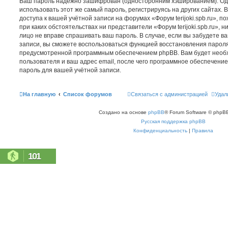
Ваш пароль надёжно зашифрован (односторонним хэшированием). Од
использовать этот же самый пароль, регистрируясь на других сайтах.
доступа к вашей учётной записи на форумах «Форум terijoki.spb.ru», по
при каких обстоятельствах ни представители «Форум terijoki.spb.ru», ни
лицо не вправе спрашивать ваш пароль. В случае, если вы забудете в
записи, вы сможете воспользоваться функцией восстановления парол
предусмотренной программным обеспечением phpBB. Вам будет необ
пользователя и ваш адрес email, после чего программное обеспечени
пароль для вашей учётной записи.
На главную
Список форумов
Связаться с администрацией
Удал
Создано на основе
phpBB
® Forum Software © phpBB
Русская поддержка phpBB
Конфиденциальность
|
Правила
101