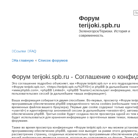
Форум
terijoki.spb.ru
Зеленогорск/Териоки. История и
современность.
Ссылки
FAQ
На главную
Список форумов
Форум terijoki.spb.ru - Соглашение о конф
Это соглашение подробно объясняет, как «Форум terijoki.spb.ru» и его подразделе
«Форум terijoki.spb.ru», «https://terijoki.spb.ru/%2F/f3») и phpBB (в дальнейшем «
«www.phpbb.com», «phpBB Limited», «phpBB Teams») используют информацию, пол
пользовательских сессий (в дальнейшем «ваша информация»).
Ваша информация собирается двумя способами. Во-первых, просмотр «Форум terijok
программным обеспечением phpBB определённого числа cookies (небольшие текст
временных файлов вашего браузера). Первые две cookie содержат только иденти
«user-id») и идентификатор анонимной сессии (в дальнейшем «session-id»), авто
обеспечением phpBB. Третья cookie будет создана после просмотра одной из тем к
будет использоваться для хранения информации о прочтённых вами темах, повыша
форумами.
Также во время просмотра конференции «Форум terijoki.spb.ru» мы можем установи
программному обеспечению phpBB, однако они выходят за рамки этого документа,
рассмотрение страниц, созданных исключительно программным обеспечением ph
вашей информации являются данные, которые вы отправляете на форум. Этими да