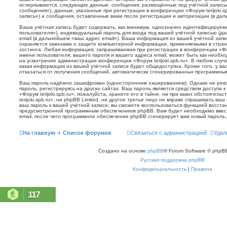
исчерпываются, следующие данные: сообщения, размещённые под учётной запись
сообщения»), данные, указанные при регистрации в конференции «Форум terijoki.s
запись») и сообщения, оставленные вами после регистрации и авторизации (в да
Ваша учётная запись будет содержать, как минимум, однозначно идентифицируем
пользователя»), индивидуальный пароль для входа под вашей учётной записью (д
email (в дальнейшем «ваш адрес email»). Ваша информация из вашей учётной запис
охраняется законами о защите компьютерной информации, применяемыми в стран
хостинга. Любая информация, запрашиваемая при регистрации в конференции «Фору
имени пользователя, вашего пароля и вашего адреса email, может быть как необхо
на усмотрение администрации конференции «Форум terijoki.spb.ru». В любом случа
какая информация из вашей учётной записи будет общедоступна. Кроме того, у вас
отказаться от получения сообщений, автоматически сгенерированных программн
Ваш пароль надёжно зашифрован (односторонним хэшированием). Однако не реко
пароль, регистрируясь на других сайтах. Ваш пароль является средством доступа 
«Форум terijoki.spb.ru», пожалуйста, храните его в тайне, ни при каких обстоятел
terijoki.spb.ru», ни phpBB Limited, ни другое третье лицо не вправе спрашивать ваш
ваш пароль к вашей учётной записи, вы сможете воспользоваться функцией восст
предусмотренной программным обеспечением phpBB. Вам будет необходимо ввест
email, после чего программное обеспечение phpBB сгенерирует вам новый пароль 
На главную
Список форумов
Связаться с администрацией
Удал
Создано на основе
phpBB
® Forum Software © phpBB
Русская поддержка phpBB
Конфиденциальность
|
Правила
117