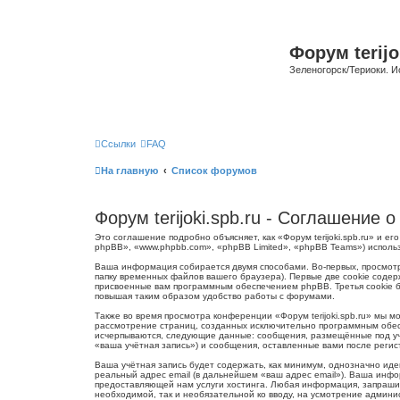
Форум terijo
Зеленогорск/Териоки. И
Ссылки
FAQ
На главную
Список форумов
Форум terijoki.spb.ru - Соглашение
Это соглашение подробно объясняет, как «Форум terijoki.spb.ru» и ег
phpBB», «www.phpbb.com», «phpBB Limited», «phpBB Teams») испол
Ваша информация собирается двумя способами. Во-первых, просмотр
папку временных файлов вашего браузера). Первые две cookie содер
присвоенные вам программным обеспечением phpBB. Третья cookie бу
повышая таким образом удобство работы с форумами.
Также во время просмотра конференции «Форум terijoki.spb.ru» мы 
рассмотрение страниц, созданных исключительно программным обес
исчерпываются, следующие данные: сообщения, размещённые под учё
«ваша учётная запись») и сообщения, оставленные вами после реги
Ваша учётная запись будет содержать, как минимум, однозначно ид
реальный адрес email (в дальнейшем «ваш адрес email»). Ваша инфо
предоставляющей нам услуги хостинга. Любая информация, запрашива
необходимой, так и необязательной ко вводу, на усмотрение админис