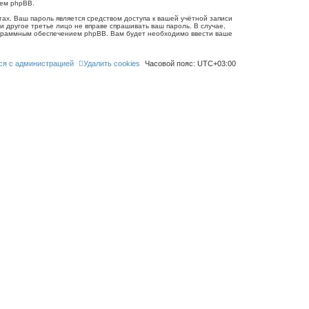
ием phpBB.
ах. Ваш пароль является средством доступа к вашей учётной записи
 ни другое третье лицо не вправе спрашивать ваш пароль. В случае,
рограммным обеспечением phpBB. Вам будет необходимо ввести ваше
ся с администрацией
Удалить cookies
Часовой пояс:
UTC+03:00