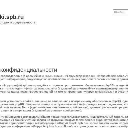
ki.spb.ru
стория и современность.
 о конфиденциальности
о подразделения (в дальнейшем «мы», «наш», «Форум terijoki.spb.ru», «https://terijoki.spb
ьзуют информацию, полученную во время любой из ваших пользовательских сессий (в дал
 «Форум terijoki.spb.ru» приведёт к созданию программным обеспечением phpBB определё
жат только идентификатор пользователя (в дальнейшем «user-id») и идентификатор аноним
дет создана после просмотра одной из тем конференции «Форум terijoki.spb.ru» и будет
можем установить cookies, внешние по отношению к программному обеспечению phpBB, одна
печением phpBB. Вторым источником получения вашей информации являются данные, кото
тной записью Гостя (в дальнейшем «анонимные сообщения»), данные, указанные при регис
страции и авторизации (в дальнейшем «ваши сообщения»).
ентифицируемое имя (в дальнейшем «ваше имя пользователя»), индивидуальный пароль для
рмация из вашей учётной записи на форумах «Форум terijoki.spb.ru» охраняется законам
емая при регистрации в конференции «Форум terijoki.spb.ru», кроме вашего имени пользо
трации конференции «Форум terijoki.spb.ru». В любом случае у вас есть возможность выб