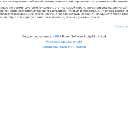
казаться от получения сообщений, автоматически сгенерированных программным обеспечен
ко не рекомендуется использовать этот же самый пароль, регистрируясь на других сайт
, ни при каких обстоятельствах ни представители «Форум terijoki.spb.ru», ни phpBB Limited,
воспользоваться функцией восстановления пароля «Забыли пароль?», предусмотренной п
ечение phpBB сгенерирует вам новый пароль для вашей учётной записи.
Связать
Создано на основе
phpBB
® Forum Software © phpBB Limited
Русская поддержка phpBB
Конфиденциальность
|
Правила