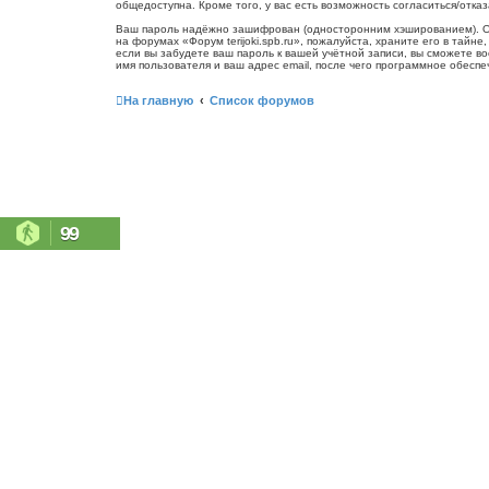
общедоступна. Кроме того, у вас есть возможность согласиться/от
Ваш пароль надёжно зашифрован (односторонним хэшированием). Одна
на форумах «Форум terijoki.spb.ru», пожалуйста, храните его в тайне
если вы забудете ваш пароль к вашей учётной записи, вы сможете 
имя пользователя и ваш адрес email, после чего программное обесп
На главную
Список форумов
99