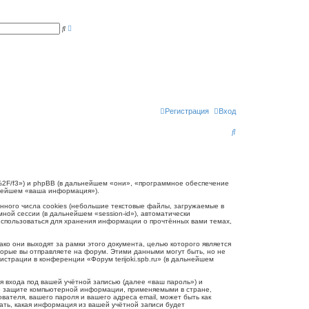
Р
П
а
о
с
и
ш
с
и
к
р
е
н
н
ы
й
п
Регистрация
Вход
о
и
П
с
к
о
и
с
.ru/%2F/f3») и phpBB (в дальнейшем «они», «программное обеспечение
ьнейшем «ваша информация»).
к
нного числа cookies (небольшие текстовые файлы, загружаемые в
ной сессии (в дальнейшем «session-id»), автоматически
 использоваться для хранения информации о прочтённых вами темах,
ко они выходят за рамки этого документа, целью которого является
рые вы отправляете на форум. Этими данными могут быть, но не
трации в конференции «Форум terijoki.spb.ru» (в дальнейшем
 входа под вашей учётной записью (далее «ваш пароль») и
и о защите компьютерной информации, применяемыми в стране,
вателя, вашего пароля и вашего адреса email, может быть как
рать, какая информация из вашей учётной записи будет