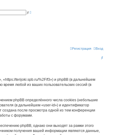
Р
П
а
о
с
и
ш
с
и
к
р
е
н
н
ы
й
п
Регистрация
Вход
о
и
П
с
к
о
и
с
«https://terijoki.spb.ru/%2F/f3») и phpBB (в дальнейшем
 время любой из ваших пользовательских сессий (в
к
ечением phpBB определённого числа cookies (небольшие
ователя (в дальнейшем «user-id») и идентификатор
ет создана после просмотра одной из тем конференции
работы с форумами.
беспечению phpBB, однако они выходят за рамки этого
точником получения вашей информации являются данные,