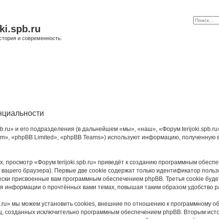
ki.spb.ru
стория и современность.
енциальности
.ru» и его подразделения (в дальнейшем «мы», «наш», «Форум terijoki.spb.ru», 
», «phpBB Limited», «phpBB Teams») используют информацию, полученную во
 просмотр «Форум terijoki.spb.ru» приведёт к созданию программным обесп
вашего браузера). Первые две cookie содержат только идентификатор польз
чески присвоенные вам программным обеспечением phpBB. Третья cookie буд
ения информации о прочтённых вами темах, повышая таким образом удобство 
b.ru» мы можем установить cookies, внешние по отношению к программному о
иц, созданных исключительно программным обеспечением phpBB. Вторым ис