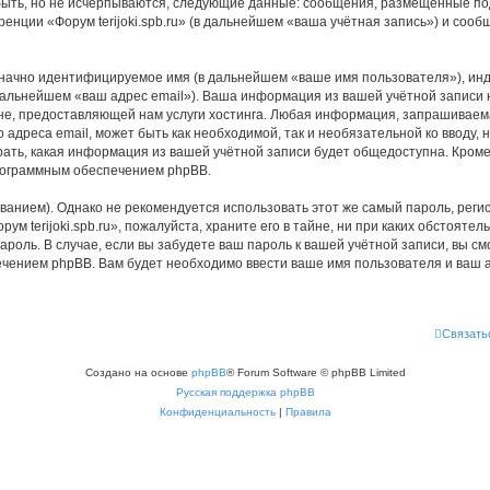
быть, но не исчерпываются, следующие данные: сообщения, размещённые по
енции «Форум terijoki.spb.ru» (в дальнейшем «ваша учётная запись») и соо
означно идентифицируемое имя (в дальнейшем «ваше имя пользователя»), ин
дальнейшем «ваш адрес email»). Ваша информация из вашей учётной записи на
 предоставляющей нам услуги хостинга. Любая информация, запрашиваемая 
о адреса email, может быть как необходимой, так и необязательной ко ввод
ыбрать, какая информация из вашей учётной записи будет общедоступна. Кроме 
рограммным обеспечением phpBB.
ием). Однако не рекомендуется использовать этот же самый пароль, регист
м terijoki.spb.ru», пожалуйста, храните его в тайне, ни при каких обстоятель
 пароль. В случае, если вы забудете ваш пароль к вашей учётной записи, вы
ением phpBB. Вам будет необходимо ввести ваше имя пользователя и ваш а
Связать
Создано на основе
phpBB
® Forum Software © phpBB Limited
Русская поддержка phpBB
Конфиденциальность
|
Правила