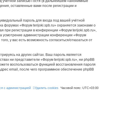
д учётной записью Гостя (в дальнейшем «анонимные
бщения, оставленные вами после регистрации и
дивидуальный пароль для входа под вашей учётной
 форумах «Форум terijoki.spb.ru» охраняется законами о
при регистрации в конференции «Форум terijoki.spb.ru»,
у, на усмотрение администрации конференции «Форум
того, у вас есть возможность согласиться/отказаться от
рируясь на других сайтах. Ваш пароль является
ствах ни представители «Форум terijoki.spb.ru», ни phpBB
 сможете воспользоваться функцией восстановления пароля
дрес email, после чего программное обеспечение phpBB
ся с администрацией
Удалить cookies
Часовой пояс:
UTC+03:00