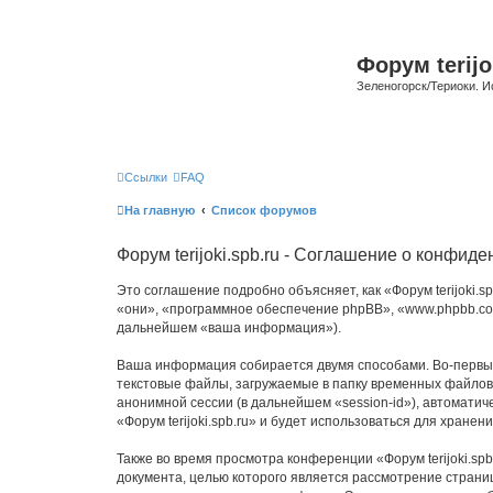
Форум terijo
Зеленогорск/Териоки. И
Ссылки
FAQ
На главную
Список форумов
Форум terijoki.spb.ru - Соглашение о конфид
Это соглашение подробно объясняет, как «Форум terijoki.spb
«они», «программное обеспечение phpBB», «www.phpbb.com
дальнейшем «ваша информация»).
Ваша информация собирается двумя способами. Во-первых,
текстовые файлы, загружаемые в папку временных файлов 
анонимной сессии (в дальнейшем «session-id»), автомати
«Форум terijoki.spb.ru» и будет использоваться для хран
Также во время просмотра конференции «Форум terijoki.sp
документа, целью которого является рассмотрение стран