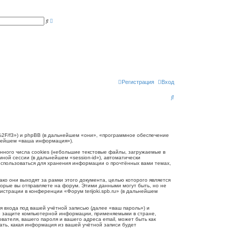
Р
П
а
о
с
и
ш
с
и
к
р
е
н
н
ы
й
п
Регистрация
Вход
о
и
П
с
к
о
и
с
.ru/%2F/f3») и phpBB (в дальнейшем «они», «программное обеспечение
ьнейшем «ваша информация»).
к
нного числа cookies (небольшие текстовые файлы, загружаемые в
ной сессии (в дальнейшем «session-id»), автоматически
 использоваться для хранения информации о прочтённых вами темах,
ко они выходят за рамки этого документа, целью которого является
рые вы отправляете на форум. Этими данными могут быть, но не
трации в конференции «Форум terijoki.spb.ru» (в дальнейшем
 входа под вашей учётной записью (далее «ваш пароль») и
и о защите компьютерной информации, применяемыми в стране,
вателя, вашего пароля и вашего адреса email, может быть как
рать, какая информация из вашей учётной записи будет