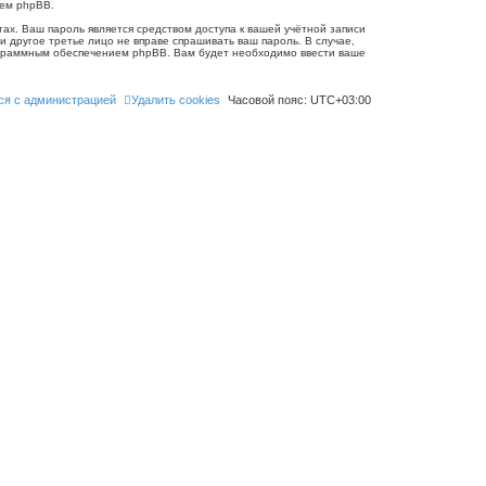
ием phpBB.
ах. Ваш пароль является средством доступа к вашей учётной записи
 ни другое третье лицо не вправе спрашивать ваш пароль. В случае,
рограммным обеспечением phpBB. Вам будет необходимо ввести ваше
ся с администрацией
Удалить cookies
Часовой пояс:
UTC+03:00