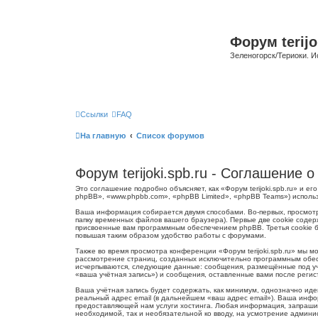
Форум terijo
Зеленогорск/Териоки. И
Ссылки
FAQ
На главную
Список форумов
Форум terijoki.spb.ru - Соглашение
Это соглашение подробно объясняет, как «Форум terijoki.spb.ru» и ег
phpBB», «www.phpbb.com», «phpBB Limited», «phpBB Teams») испол
Ваша информация собирается двумя способами. Во-первых, просмотр
папку временных файлов вашего браузера). Первые две cookie содер
присвоенные вам программным обеспечением phpBB. Третья cookie бу
повышая таким образом удобство работы с форумами.
Также во время просмотра конференции «Форум terijoki.spb.ru» мы 
рассмотрение страниц, созданных исключительно программным обес
исчерпываются, следующие данные: сообщения, размещённые под учё
«ваша учётная запись») и сообщения, оставленные вами после реги
Ваша учётная запись будет содержать, как минимум, однозначно ид
реальный адрес email (в дальнейшем «ваш адрес email»). Ваша инфо
предоставляющей нам услуги хостинга. Любая информация, запрашива
необходимой, так и необязательной ко вводу, на усмотрение админис