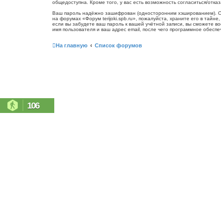
общедоступна. Кроме того, у вас есть возможность согласиться/от
Ваш пароль надёжно зашифрован (односторонним хэшированием). Одна
на форумах «Форум terijoki.spb.ru», пожалуйста, храните его в тайне
если вы забудете ваш пароль к вашей учётной записи, вы сможете 
имя пользователя и ваш адрес email, после чего программное обесп
На главную
Список форумов
106