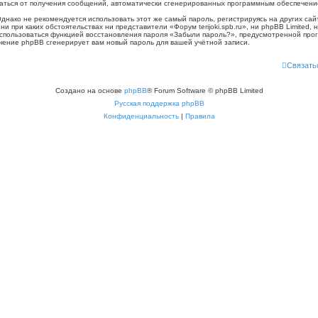
казаться от получения сообщений, автоматически сгенерированных программным обеспечен
ко не рекомендуется использовать этот же самый пароль, регистрируясь на других сайт
, ни при каких обстоятельствах ни представители «Форум terijoki.spb.ru», ни phpBB Limited,
воспользоваться функцией восстановления пароля «Забыли пароль?», предусмотренной п
ечение phpBB сгенерирует вам новый пароль для вашей учётной записи.
Связать
Создано на основе
phpBB
® Forum Software © phpBB Limited
Русская поддержка phpBB
Конфиденциальность
|
Правила