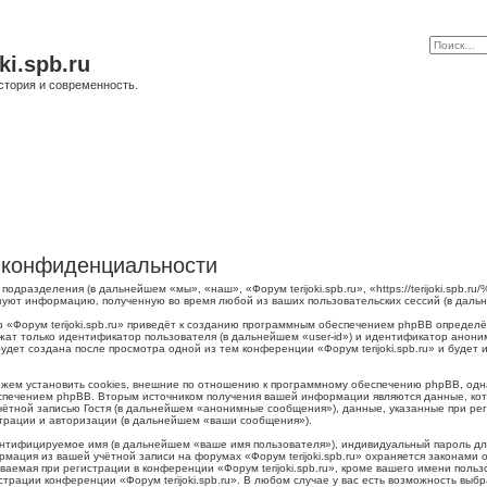
ki.spb.ru
стория и современность.
 о конфиденциальности
о подразделения (в дальнейшем «мы», «наш», «Форум terijoki.spb.ru», «https://terijoki.spb
ьзуют информацию, полученную во время любой из ваших пользовательских сессий (в дал
 «Форум terijoki.spb.ru» приведёт к созданию программным обеспечением phpBB определё
жат только идентификатор пользователя (в дальнейшем «user-id») и идентификатор аноним
дет создана после просмотра одной из тем конференции «Форум terijoki.spb.ru» и будет
можем установить cookies, внешние по отношению к программному обеспечению phpBB, одна
печением phpBB. Вторым источником получения вашей информации являются данные, кото
тной записью Гостя (в дальнейшем «анонимные сообщения»), данные, указанные при регис
страции и авторизации (в дальнейшем «ваши сообщения»).
ентифицируемое имя (в дальнейшем «ваше имя пользователя»), индивидуальный пароль для
рмация из вашей учётной записи на форумах «Форум terijoki.spb.ru» охраняется законам
емая при регистрации в конференции «Форум terijoki.spb.ru», кроме вашего имени пользо
трации конференции «Форум terijoki.spb.ru». В любом случае у вас есть возможность выб