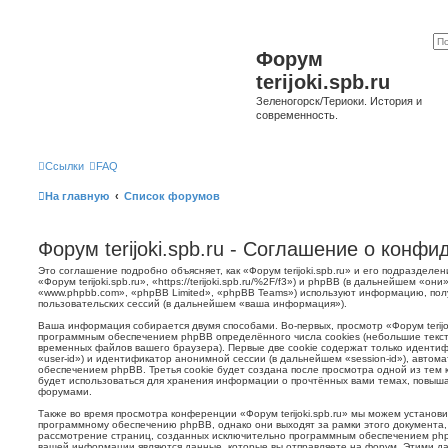
Форум
terijoki.spb.ru
Зеленогорск/Териоки. История и
современность.
Ссылки
FAQ
На главную
Список форумов
Форум terijoki.spb.ru - Соглашение о конф
Это соглашение подробно объясняет, как «Форум terijoki.spb.ru» и его подразделе
«Форум terijoki.spb.ru», «https://terijoki.spb.ru/%2F/f3») и phpBB (в дальнейшем «
«www.phpbb.com», «phpBB Limited», «phpBB Teams») используют информацию, пол
пользовательских сессий (в дальнейшем «ваша информация»).
Ваша информация собирается двумя способами. Во-первых, просмотр «Форум terijok
программным обеспечением phpBB определённого числа cookies (небольшие текст
временных файлов вашего браузера). Первые две cookie содержат только иденти
«user-id») и идентификатор анонимной сессии (в дальнейшем «session-id»), авто
обеспечением phpBB. Третья cookie будет создана после просмотра одной из тем к
будет использоваться для хранения информации о прочтённых вами темах, повыша
форумами.
Также во время просмотра конференции «Форум terijoki.spb.ru» мы можем установи
программному обеспечению phpBB, однако они выходят за рамки этого документа,
рассмотрение страниц, созданных исключительно программным обеспечением ph
вашей информации являются данные, которые вы отправляете на форум. Этими да