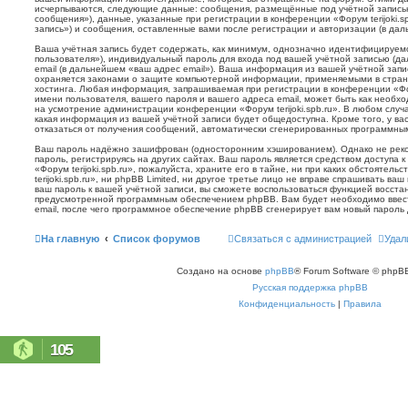
исчерпываются, следующие данные: сообщения, размещённые под учётной запись
сообщения»), данные, указанные при регистрации в конференции «Форум terijoki.s
запись») и сообщения, оставленные вами после регистрации и авторизации (в да
Ваша учётная запись будет содержать, как минимум, однозначно идентифицируем
пользователя»), индивидуальный пароль для входа под вашей учётной записью (д
email (в дальнейшем «ваш адрес email»). Ваша информация из вашей учётной запис
охраняется законами о защите компьютерной информации, применяемыми в стран
хостинга. Любая информация, запрашиваемая при регистрации в конференции «Фору
имени пользователя, вашего пароля и вашего адреса email, может быть как необхо
на усмотрение администрации конференции «Форум terijoki.spb.ru». В любом случа
какая информация из вашей учётной записи будет общедоступна. Кроме того, у вас
отказаться от получения сообщений, автоматически сгенерированных программн
Ваш пароль надёжно зашифрован (односторонним хэшированием). Однако не реко
пароль, регистрируясь на других сайтах. Ваш пароль является средством доступа 
«Форум terijoki.spb.ru», пожалуйста, храните его в тайне, ни при каких обстоятел
terijoki.spb.ru», ни phpBB Limited, ни другое третье лицо не вправе спрашивать ваш
ваш пароль к вашей учётной записи, вы сможете воспользоваться функцией восст
предусмотренной программным обеспечением phpBB. Вам будет необходимо ввест
email, после чего программное обеспечение phpBB сгенерирует вам новый пароль 
На главную
Список форумов
Связаться с администрацией
Удал
Создано на основе
phpBB
® Forum Software © phpBB
Русская поддержка phpBB
Конфиденциальность
|
Правила
105