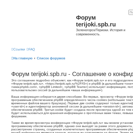
Форум
terijoki.spb.ru
Зеленогорск/Териоки. История и
современность.
Ссылки
FAQ
На главную
Список форумов
Форум terijoki.spb.ru - Соглашение о конф
Это соглашение подробно объясняет, как «Форум terijoki.spb.ru» и его подразделе
«Форум terijoki.spb.ru», «https://terijoki.spb.ru/%2F/f3») и phpBB (в дальнейшем «
«www.phpbb.com», «phpBB Limited», «phpBB Teams») используют информацию, пол
пользовательских сессий (в дальнейшем «ваша информация»).
Ваша информация собирается двумя способами. Во-первых, просмотр «Форум terijok
программным обеспечением phpBB определённого числа cookies (небольшие текст
временных файлов вашего браузера). Первые две cookie содержат только иденти
«user-id») и идентификатор анонимной сессии (в дальнейшем «session-id»), авто
обеспечением phpBB. Третья cookie будет создана после просмотра одной из тем к
будет использоваться для хранения информации о прочтённых вами темах, повыша
форумами.
Также во время просмотра конференции «Форум terijoki.spb.ru» мы можем установи
программному обеспечению phpBB, однако они выходят за рамки этого документа,
рассмотрение страниц, созданных исключительно программным обеспечением ph
вашей информации являются данные, которые вы отправляете на форум. Этими да