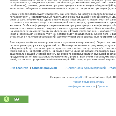
исчерпываются, следующие данные: сообщения, размещённые под учётной запись
сообщения»), данные, указанные при регистрации в конференции «Форум terijoki.s
запись») и сообщения, оставленные вами после регистрации и авторизации (в да
Ваша учётная запись будет содержать, как минимум, однозначно идентифицируем
пользователя»), индивидуальный пароль для входа под вашей учётной записью (д
email (в дальнейшем «ваш адрес email»). Ваша информация из вашей учётной запис
охраняется законами о защите компьютерной информации, применяемыми в стран
хостинга. Любая информация, запрашиваемая при регистрации в конференции «Фору
имени пользователя, вашего пароля и вашего адреса email, может быть как необхо
на усмотрение администрации конференции «Форум terijoki.spb.ru». В любом случа
какая информация из вашей учётной записи будет общедоступна. Кроме того, у вас
отказаться от получения сообщений, автоматически сгенерированных программн
Ваш пароль надёжно зашифрован (односторонним хэшированием). Однако не реко
пароль, регистрируясь на других сайтах. Ваш пароль является средством доступа 
«Форум terijoki.spb.ru», пожалуйста, храните его в тайне, ни при каких обстоятел
terijoki.spb.ru», ни phpBB Limited, ни другое третье лицо не вправе спрашивать ваш
ваш пароль к вашей учётной записи, вы сможете воспользоваться функцией восст
предусмотренной программным обеспечением phpBB. Вам будет необходимо ввест
email, после чего программное обеспечение phpBB сгенерирует вам новый пароль 
На главную
Список форумов
Связаться с администрацией
Удал
Создано на основе
phpBB
® Forum Software © phpBB
Русская поддержка phpBB
Конфиденциальность
|
Правила
99